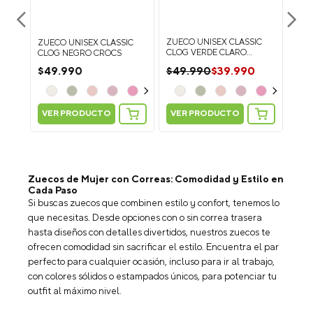
ZUECO UNISEX CLASSIC
ZUE
IC
ZUECO UNISEX CLASSIC
CLOG VERDE CLARO
CLO
ROCS
CLOG NEGRO CROCS
CROCS
CRO
$
39
.
990
$
49
.
990
$
4
$
49
.
990
VER PRODUCTO
VER PRODUCTO
VE
Personaliza tus Classic Clog: Suma
Personaliza tus Classic Clog: Suma
Pers
5 Jibbitz Charms y recibe más 2
5 Jibbitz Charms y recibe más 2
5 J
GRATIS
GRATIS
Zuecos de Mujer con Correas: Comodidad y Estilo en
Cada Paso
Si buscas zuecos que combinen estilo y confort, tenemos lo
que necesitas. Desde opciones con o sin correa trasera
hasta diseños con detalles divertidos, nuestros zuecos te
ofrecen comodidad sin sacrificar el estilo. Encuentra el par
perfecto para cualquier ocasión, incluso para ir al trabajo,
con colores sólidos o estampados únicos, para potenciar tu
outfit al máximo nivel.