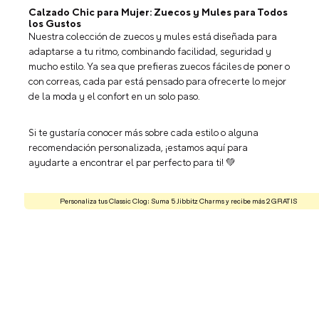
Calzado Chic para Mujer: Zuecos y Mules para Todos
los Gustos
Nuestra colección de zuecos y mules está diseñada para
adaptarse a tu ritmo, combinando facilidad, seguridad y
mucho estilo. Ya sea que prefieras zuecos fáciles de poner o
con correas, cada par está pensado para ofrecerte lo mejor
de la moda y el confort en un solo paso.
Si te gustaría conocer más sobre cada estilo o alguna
recomendación personalizada, ¡estamos aquí para
ayudarte a encontrar el par perfecto para ti! 💚
Personaliza tus Classic Clog: Suma 5 Jibbitz Charms y recibe más 2 GRATIS