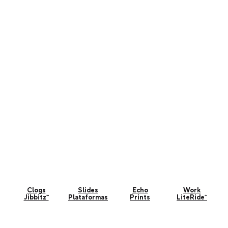
Clogs
Slides
Echo
Work
Jibbitz™
Plataformas
Prints
LiteRide™