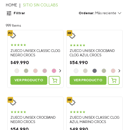
SITIO SIN COLLABS
Filtrar
Más reciente
999
★
★
★
★
★
★
★
★
★
★
ZUECO UNISEX CLASSIC CLOG
ZUECO UNISEX CROCBAND
NEGRO CROCS
CLOG AZUL CROCS
$
49
.
990
$
54
.
990
VER PRODUCTO
VER PRODUCTO
★
★
★
★
★
★
★
★
★
★
ZUECO UNISEX CROCBAND
ZUECO UNISEX CLASSIC CLOG
NEGRO CROCS
AZUL MARINO CROCS
$
54
.
990
$
49
.
990