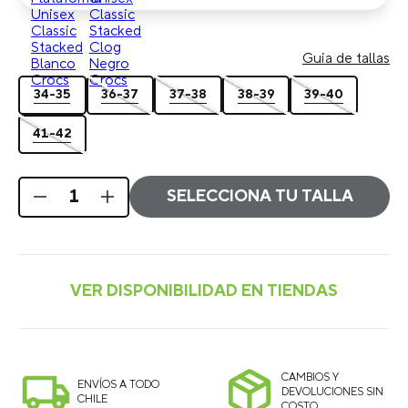
Guia de tallas
34-35
36-37
37-38
38-39
39-40
41-42
SELECCIONA TU TALLA
CAMBIOS Y
ENVÍOS A TODO
DEVOLUCIONES SIN
CHILE
COSTO