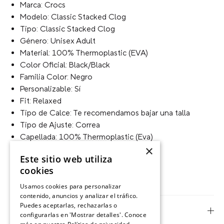
Zueco urbano con diseño escultórico y plantilla
cómoda, ideal para caminar con estilo.
Marca: Crocs
Modelo: Classic Stacked Clog
Tipo: Classic Stacked Clog
Género: Unisex Adult
Material: 100% Thermoplastic (EVA)
Color Oficial: Black/Black
Familia Color: Negro
Personalizable: Sí
Fit: Relaxed
Tipo de Calce: Te recomendamos bajar una talla
×
Este sitio web utiliza
Tipo de Ajuste: Correa
cookies
Capellada: 100% Thermoplastic (Eva)
Suela: 100% Thermoplastic (Eva)
Usamos cookies para personalizar
Tipo de Taco: Plataforma
contenido, anuncios y analizar el tráfico.
Puedes aceptarlas, rechazarlas o
Forma de la Punta: Redonda
configurarlas en 'Mostrar detalles'. Conoce