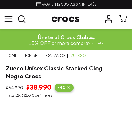
PAGA EN 12 CUOTAS SIN INTERÉS
Únete al Crocs Club 🐊
15% OFF primera compra
Suscríbete
HOMBRE
CALZADO
ZUECOS
Zueco Unisex Classic Stacked Clog
Negro Crocs
$
38
.
990
$
64
.
990
-
40 %
Hasta
12
x
$
3250
,
0
de interés