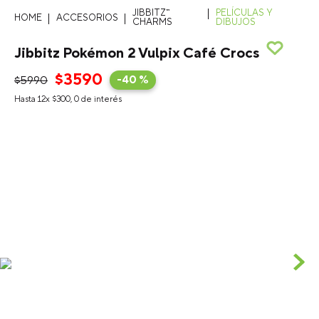
JIBBITZ™
PELÍCULAS Y
ACCESORIOS
CHARMS
DIBUJOS
Jibbitz Pokémon 2 Vulpix Café Crocs
$
3590
$
5990
-
40 %
Hasta
12
x
$
300
,
0
de interés