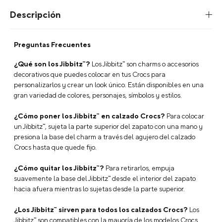
Características
Jibbitz Pokémon 2 Vulpix Café Crocs
Personaliza tus Crocs con Jibbitz Charms únicos y
divertidos. Dale estilo y personalidad a tu calzado
favorito de manera fácil y creativa.
Marca: Jibbitz
Tipo: Charms
Modelo: Pokemon 2
Tipo:
Licencia: The Pokemon Company
Tipo de Empaque: Unitario
Composición: 1x PVC