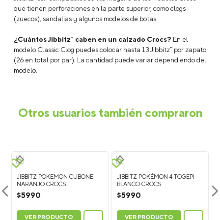
Descripción
Preguntas Frecuentes
¿Qué son los Jibbitz™?
Los Jibbitz™ son charms o accesorios
decorativos que puedes colocar en tus Crocs para
personalizarlos y crear un look único. Están disponibles en una
gran variedad de colores, personajes, símbolos y estilos.
¿Cómo poner los Jibbitz™ en calzado Crocs?
Para colocar
un Jibbitz™, sujeta la parte superior del zapato con una mano y
presiona la base del charm a través del agujero del calzado
Crocs hasta que quede fijo.
¿Cómo quitar los Jibbitz™?
Para retirarlos, empuja
suavemente la base del Jibbitz™ desde el interior del zapato
hacia afuera mientras lo sujetas desde la parte superior.
¿Los Jibbitz™ sirven para todos los calzados Crocs?
Los
Jibbitz™ son compatibles con la mayoría de los modelos Crocs