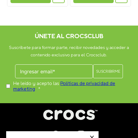
que tienen perforaciones en la parte superior, como clogs
(zuecos), sandalias y algunos modelos de botas.
¿Cuántos Jibbitz™ caben en un calzado Crocs?
En el
modelo Classic Clog puedes colocar hasta 13 Jibbitz™ por zapato
(26 en total por par). La cantidad puede variar dependiendo del
modelo.
Otros usuarios también compraron
JIBBITZ POKEMON CUBONE
JIBBITZ POKÉMON 4 TOGEPI
NARANJO CROCS
BLANCO CROCS
$
5990
$
5990
×
VER PRODUCTO
VER PRODUCTO