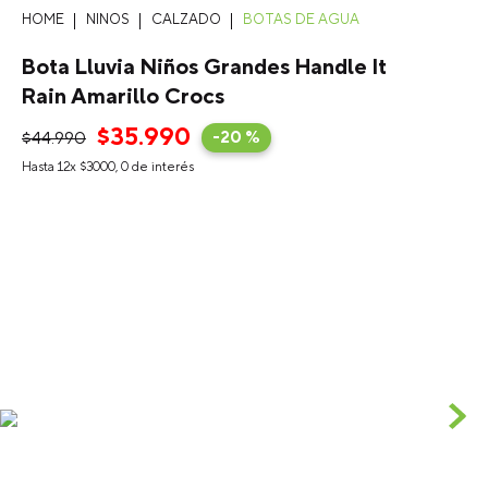
NINOS
CALZADO
BOTAS DE AGUA
Bota Lluvia Niños Grandes Handle It
Rain Amarillo Crocs
$
35
.
990
$
44
.
990
-
20 %
Hasta
12
x
$
3000
,
0
de interés