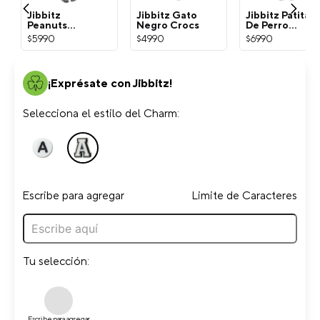
Jibbitz
Jibbitz Gato
Jibbitz Patita
Peanuts
Negro Crocs
De Perro
Snoopy
Dorada Crocs
$
5990
$
4990
$
6990
Blanco Crocs
¡Exprésate con Jibbitz!
Selecciona el estilo del Charm:
Escribe para agregar
Limite de Caracteres
Tu selección:
Escribe para agregar