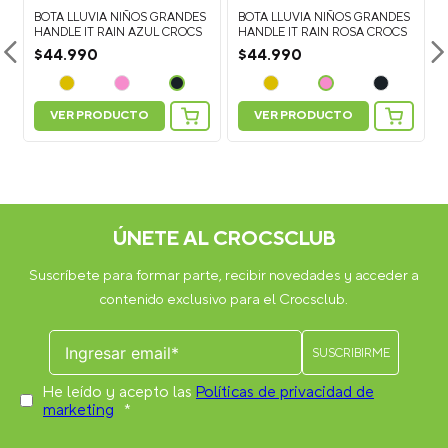
BOTA LLUVIA NIÑOS GRANDES
BOTA LLUVIA NIÑOS GRANDES
E
HANDLE IT RAIN AZUL CROCS
HANDLE IT RAIN ROSA CROCS
$
44
.
990
$
44
.
990
VER PRODUCTO
VER PRODUCTO
ÚNETE AL CROCSCLUB
Suscríbete para formar parte, recibir novedades y acceder a
contenido exclusivo para el Crocsclub.
He leído y acepto las
Políticas de privacidad de
marketing
*