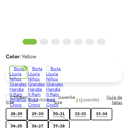
Yellow
Guia de
C
(Children)
J
(Juvenile)
tallas
28-29
29-30
30-31
32-33
33-34
34-35
36-37
37-38