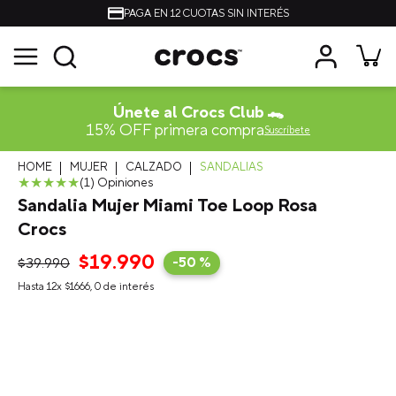
NTERÉS
ENVÍOS A TODO CHI
Únete al Crocs Club 🐊
15% OFF primera compra
Suscríbete
MUJER
CALZADO
SANDALIAS
★
★
★
★
★
(
1
)
Sandalia Mujer Miami Toe Loop Rosa
Crocs
$
19
.
990
$
39
.
990
-
50 %
Hasta
12
x
$
1666
,
0
de interés