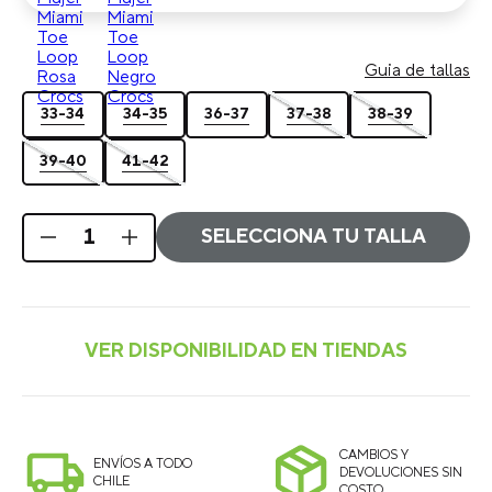
Guia de tallas
33-34
34-35
36-37
37-38
38-39
39-40
41-42
SELECCIONA TU TALLA
CAMBIOS Y
ENVÍOS A TODO
DEVOLUCIONES SIN
CHILE
COSTO