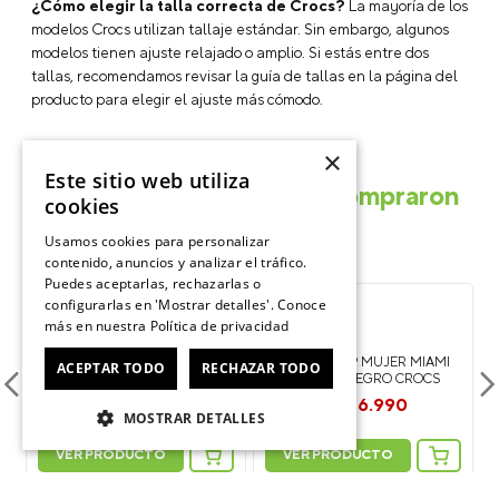
¿Cómo elegir la talla correcta de Crocs?
La mayoría de los
modelos Crocs utilizan tallaje estándar. Sin embargo, algunos
modelos tienen ajuste relajado o amplio. Si estás entre dos
tallas, recomendamos revisar la guía de tallas en la página del
producto para elegir el ajuste más cómodo.
×
Este sitio web utiliza
Otros usuarios también compraron
cookies
Usamos cookies para personalizar
contenido, anuncios y analizar el tráfico.
Puedes aceptarlas, rechazarlas o
-
-
40%
40%
configurarlas en 'Mostrar detalles'. Conoce
más en nuestra
Política de privacidad
SANDALIA MUJER BAE SLIDE
SANDALIA FLIP MUJER MIAMI
ACEPTAR TODO
RECHAZAR TODO
NEGRO CROCS
THONG FLIP NEGRO CROCS
$
29
.
990
$
26
.
990
$
49
.
990
$
44
.
990
MOSTRAR DETALLES
VER PRODUCTO
VER PRODUCTO