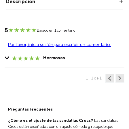
Descripción
★
★
★
★
★
5
Basado en 1 comentario
Por favor, inicia sesión para escribir un comentario.
★
★
★
★
★
Hermosas
Enviado
10 meses atrás
por
Emilia
El color todo que ver, muy comodas ni se sienten es como
1 - 1
de
1
andar en las nubes
Preguntas Frecuentes
¿Cómo es el ajuste de las sandalias Crocs?
Las sandalias
Crocs están diseñadas con un ajuste cómodo y relajado que