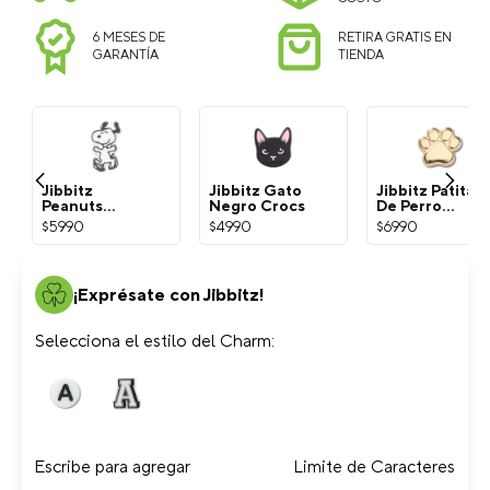
6 MESES DE
RETIRA GRATIS EN
GARANTÍA
TIENDA
Jibbitz
Jibbitz Gato
Jibbitz Patita
Peanuts
Negro Crocs
De Perro
Snoopy
Dorada Crocs
$
5990
$
4990
$
6990
Blanco Crocs
¡Exprésate con Jibbitz!
Selecciona el estilo del Charm:
Escribe para agregar
Limite de Caracteres