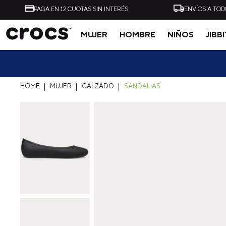
PAGA EN 12 CUOTAS SIN INTERÉS
ENVÍOS A TOD
MUJER
HOMBRE
NIÑOS
JIBB
Tal vez te interese
MUJER
CALZADO
SANDALIAS
-
40%
ZUECO UNISEX ALL
ZUECO UNISEX CLASSI
TERRAIN CLOG AZUL
CLOG NEGRO CROCS
CROCS
$
54
.
990
$
32
.
990
$
49
.
990