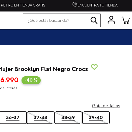
RETIRO EN TIENDA GRATIS
ENCUENTRA TU TIENDA
¿Qué estás buscando?
Términos más buscados
pequeños
grandes
zapatilla
spiderman
Mujer Brooklyn Flat Negro Crocs
alpargata
26
.
990
-
40 %
crocband
de interés
toy story
echo
Guia de tallas
one piece
36-37
37-38
38-39
39-40
crafted