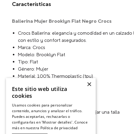
Características
Ballerina Mujer Brooklyn Flat Negro Crocs
Crocs Ballerina: elegancia y comodidad en un calzado li
con estilo y confort asegurados.
Marca: Crocs
Modelo: Brooklyn Flat
Tipo: Flat
Género: Mujer
Material: 100% Thermoplastic (tpu)
×
Color Oficial: Black
Este sitio web utiliza
Familia Color: Negro
cookies
Personalizable: No
Fit: Standard
Usamos cookies para personalizar
contenido, anuncios y analizar el tráfico.
Tipo de Calce: Te recomendamos bajar una talla
Puedes aceptarlas, rechazarlas o
Tipo de Taco: Sin Taco
configurarlas en 'Mostrar detalles'. Conoce
Forma de la Punta: Redonda
más en nuestra
Política de privacidad