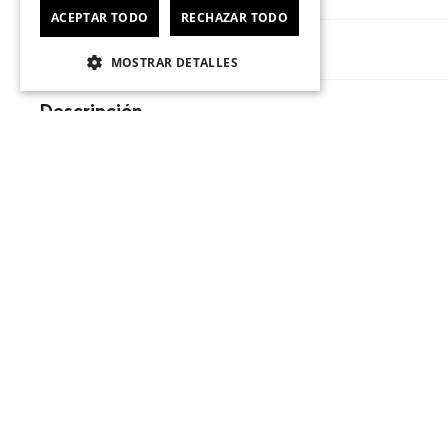
ACEPTAR TODO
RECHAZAR TODO
Tecnologías
MOSTRAR DETALLES
Descripción
☆
☆
☆
☆
☆
0
Basado en 0 comentarios
Escribe un comentario
No hay comentarios.
Agregar comentario
Título