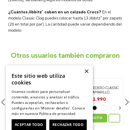
¿Cuántos Jibbitz™ caben en un calzado Crocs?
En el
modelo Classic Clog puedes colocar hasta 13 Jibbitz™ por zapato
(26 en total por par). La cantidad puede variar dependiendo del
modelo.
Otros usuarios también compraron
×
-
Este sitio web utiliza
20%
cookies
LLAVERO MONEDERO CLASSIC
LLAVERO MONEDERO CLASSIC
C
Usamos cookies para personalizar
CLOG POUCH AMARILLO
CLOG POUCH NEGRO CROCS
CROCS
contenido, anuncios y analizar el tráfico.
$
11
.
990
$
14
.
990
$
14
.
990
Puedes aceptarlas, rechazarlas o
configurarlas en 'Mostrar detalles'. Conoce
más en nuestra
Política de privacidad
VER PRODUCTO
VER PRODUCTO
ACEPTAR TODO
RECHAZAR TODO