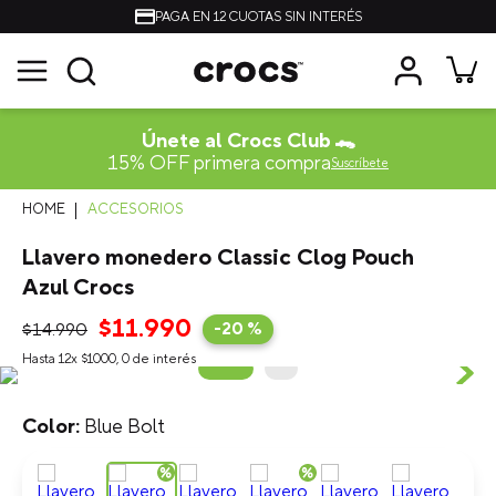
PAGA EN 12 CUOTAS SIN INTERÉS
Únete al Crocs Club 🐊
15% OFF primera compra
Suscríbete
ACCESORIOS
Llavero monedero Classic Clog Pouch
Azul Crocs
$
11
.
990
$
14
.
990
-
20 %
Hasta
12
x
$
1000
,
0
de interés
Blue Bolt