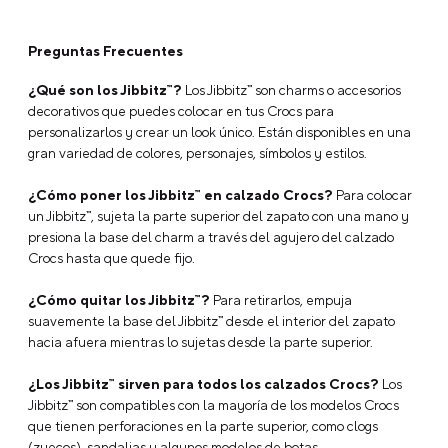
Preguntas Frecuentes
¿Qué son los Jibbitz™?
Los Jibbitz™ son charms o accesorios
decorativos que puedes colocar en tus Crocs para
personalizarlos y crear un look único. Están disponibles en una
gran variedad de colores, personajes, símbolos y estilos.
¿Cómo poner los Jibbitz™ en calzado Crocs?
Para colocar
un Jibbitz™, sujeta la parte superior del zapato con una mano y
presiona la base del charm a través del agujero del calzado
Crocs hasta que quede fijo.
¿Cómo quitar los Jibbitz™?
Para retirarlos, empuja
suavemente la base del Jibbitz™ desde el interior del zapato
hacia afuera mientras lo sujetas desde la parte superior.
¿Los Jibbitz™ sirven para todos los calzados Crocs?
Los
Jibbitz™ son compatibles con la mayoría de los modelos Crocs
que tienen perforaciones en la parte superior, como clogs
(zuecos), sandalias y algunos modelos de botas.