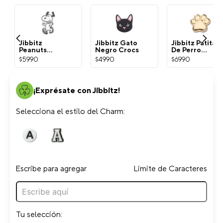
Jibbitz
Jibbitz Gato
Jibbitz Patita
Peanuts
Negro Crocs
De Perro
Snoopy
Dorada Crocs
$
5990
$
4990
$
6990
Blanco Crocs
¡Exprésate con Jibbitz!
Selecciona el estilo del Charm:
Escribe para agregar
Limite de Caracteres
Tu selección: