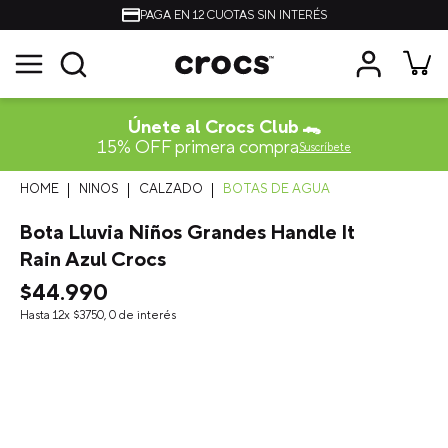
PAGA EN 12 CUOTAS SIN INTERÉS
Únete al Crocs Club 🐊
15% OFF primera compra
Suscríbete
NINOS
CALZADO
BOTAS DE AGUA
Bota Lluvia Niños Grandes Handle It
Rain Azul Crocs
$
44
.
990
Hasta
12
x
$
3750
,
0
de interés