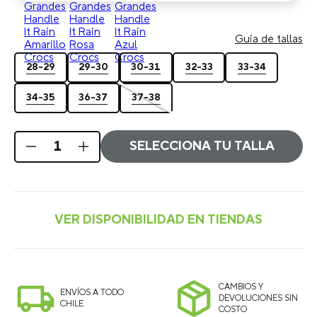
Guia de
C
(Children)
J
(Juvenile)
tallas
28-29
29-30
30-31
32-33
33-34
34-35
36-37
37-38
SELECCIONA TU TALLA
CAMBIOS Y
ENVÍOS A TODO
DEVOLUCIONES SIN
CHILE