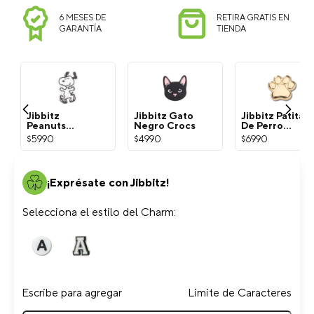
COSTO
6 MESES DE
RETIRA GRATIS EN
GARANTÍA
TIENDA
Jibbitz
Jibbitz Gato
Jibbitz Patita
Peanuts
Negro Crocs
De Perro
Snoopy
Dorada Crocs
$
5990
$
4990
$
6990
Blanco Crocs
¡Exprésate con Jibbitz!
Selecciona el estilo del Charm:
Escribe para agregar
Limite de Caracteres