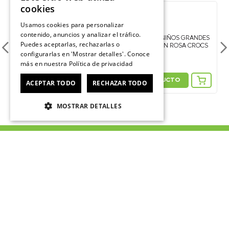
cookies
Usamos cookies para personalizar
contenido, anuncios y analizar el tráfico.
BOTA LLUVIA NIÑOS GRANDES
BOTA LLUVIA NIÑOS GRANDES
Puedes aceptarlas, rechazarlas o
HANDLE IT RAIN AZUL CROCS
HANDLE IT RAIN ROSA CROCS
configurarlas en 'Mostrar detalles'. Conoce
E
$
44
.
990
$
44
.
990
más en nuestra
Política de privacidad
ACEPTAR TODO
RECHAZAR TODO
VER PRODUCTO
VER PRODUCTO
MOSTRAR DETALLES
ÚNETE AL CROCSCLUB
Suscríbete para formar parte, recibir novedades y acceder a
contenido exclusivo para el Crocsclub.