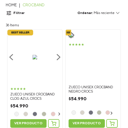
CROCBAND
Filtrar
Más reciente
36
★
★
★
★
★
ZUECO UNISEX CROCBAND
★
★
★
★
★
NEGRO CROCS
ZUECO UNISEX CROCBAND
$
54
.
990
CLOG AZUL CROCS
$
54
.
990
VER PRODUCTO
VER PRODUCTO