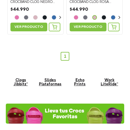
CROCBAND CLOG NEGRO
CROCBAND CLOG ROSA
CROCS
CROCS
$
44
.
990
$
44
.
990
VER PRODUCTO
VER PRODUCTO
1
Clogs
Slides
Echo
Work
Jibbitz™
Plataformas
Prints
LiteRide™