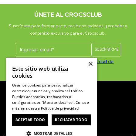
ÚNETE AL CROCSCLUB
Suscríbete para formar parte, recibir novedades y acceder a
contenido exclusivo para el Crocsclub.
He leído y acepto las
Políticas de privacidad de
×
marketing
*
Este sitio web utiliza
cookies
Usamos cookies para personalizar
contenido, anuncios y analizar el tráfico.
Puedes aceptarlas, rechazarlas o
configurarlas en 'Mostrar detalles'. Conoce
más en nuestra
Política de privacidad
ACEPTAR TODO
RECHAZAR TODO
MOSTRAR DETALLES