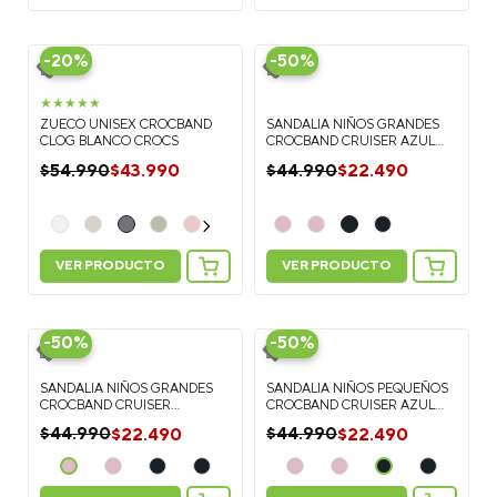
-
20%
-
50%
★
★
★
★
★
ZUECO UNISEX CROCBAND
SANDALIA NIÑOS GRANDES
CLOG BLANCO CROCS
CROCBAND CRUISER AZUL
CROCS
$
43
.
990
$
22
.
490
$
54
.
990
$
44
.
990
VER PRODUCTO
VER PRODUCTO
-
50%
-
50%
SANDALIA NIÑOS GRANDES
SANDALIA NIÑOS PEQUEÑOS
CROCBAND CRUISER
CROCBAND CRUISER AZUL
NARANJA CROCS
CROCS
$
22
.
490
$
22
.
490
$
44
.
990
$
44
.
990