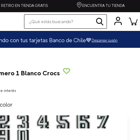
RETIRO EN TIENDA GRATIS
ENCUENTRA TU TIENDA
¿Qué estás buscando?
Términos más buscados
pequeños
cargar cupón
grandes
zapatilla
spiderman
úmero 1 Blanco Crocs
alpargata
crocband
e interés
toy story
color
echo
one piece
botas