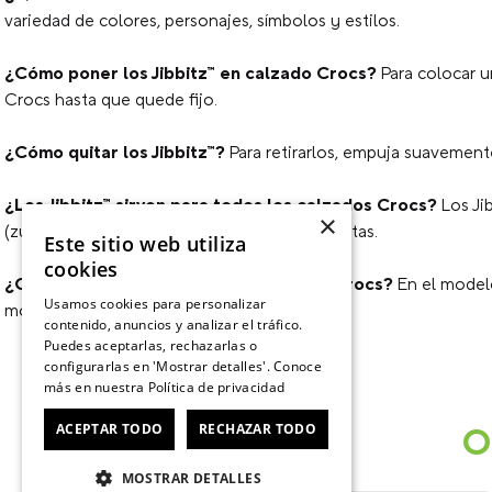
variedad de colores, personajes, símbolos y estilos.
¿Cómo poner los Jibbitz™ en calzado Crocs?
Para colocar u
Crocs hasta que quede fijo.
¿Cómo quitar los Jibbitz™?
Para retirarlos, empuja suavemente 
¿Los Jibbitz™ sirven para todos los calzados Crocs?
Los Ji
×
(zuecos), sandalias y algunos modelos de botas.
Este sitio web utiliza
cookies
¿Cuántos Jibbitz™ caben en un calzado Crocs?
En el modelo
Usamos cookies para personalizar
modelo.
contenido, anuncios y analizar el tráfico.
Puedes aceptarlas, rechazarlas o
configurarlas en 'Mostrar detalles'. Conoce
más en nuestra
Política de privacidad
ACEPTAR TODO
RECHAZAR TODO
O
MOSTRAR DETALLES