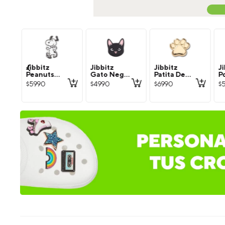
Jibbitz
Jibbitz
Jibbitz
Ji
Peanuts
Gato Negro
Patita De
P
Snoopy
Crocs
Perro
C
$
5990
$
4990
$
6990
$
Blanco
Dorada
N
Crocs
Crocs
C