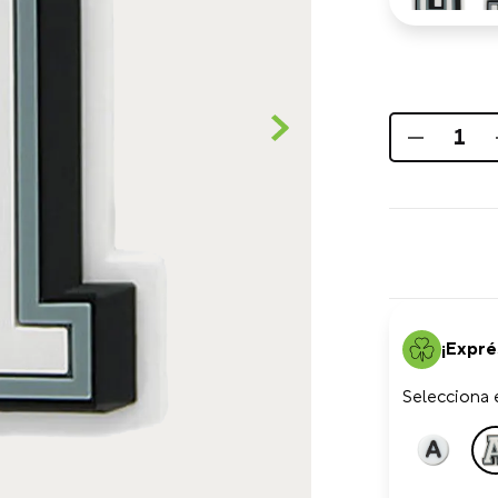
¡Expré
Selecciona e