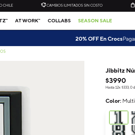
O CHILE
CAMBIOS ILIMITADOS SIN COSTO
ITZ™
AT WORK™
COLLABS
SEASON SALE
F En Crocs
Pagando con tus tarjetas Banco de Chile💙
Des
ROS
Jibbitz N
-
20%
-
20%
$
3990
Hasta
12
x
$
333
,
0
d
C
ZUECO UNISEX CLASSIC
ZUECO UNISEX CLASSIC
CLOG VERDE CLARO
CLOG AZUL ELÉCTRICO
CROCS
CROCS
Multi
$
49
.
990
$
39
.
990
$
49
.
990
$
39
.
909