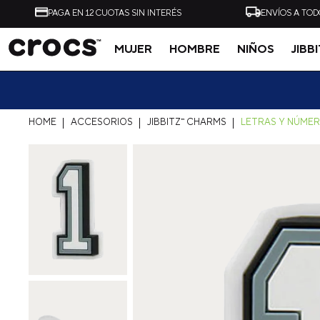
PAGA EN 12 CUOTAS SIN INTERÉS
ENVÍOS A TOD
MUJER
HOMBRE
NIÑOS
JIBB
Tal vez te interese
20% OF
ACCESORIOS
JIBBITZ™ CHARMS
LETRAS Y NÚME
-
40%
ZUECO UNISEX ALL
ZUECO UNISEX CLASSI
TERRAIN CLOG AZUL
CLOG NEGRO CROCS
CROCS
$
54
.
990
$
32
.
990
$
49
.
990