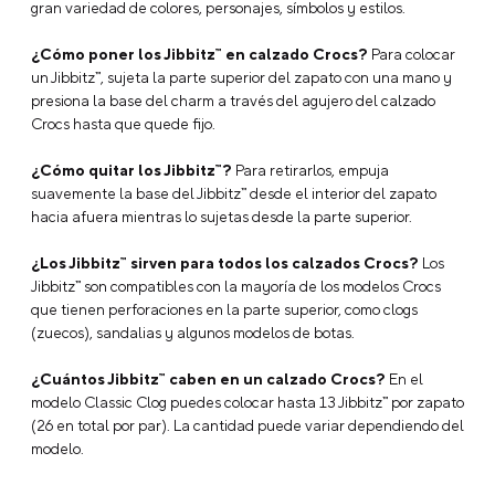
¿Qué son los Jibbitz™?
Los Jibbitz™ son charms o accesorios
decorativos que puedes colocar en tus Crocs para
personalizarlos y crear un look único. Están disponibles en una
gran variedad de colores, personajes, símbolos y estilos.
¿Cómo poner los Jibbitz™ en calzado Crocs?
Para colocar
un Jibbitz™, sujeta la parte superior del zapato con una mano y
presiona la base del charm a través del agujero del calzado
Crocs hasta que quede fijo.
¿Cómo quitar los Jibbitz™?
Para retirarlos, empuja
suavemente la base del Jibbitz™ desde el interior del zapato
hacia afuera mientras lo sujetas desde la parte superior.
¿Los Jibbitz™ sirven para todos los calzados Crocs?
Los
Jibbitz™ son compatibles con la mayoría de los modelos Crocs
que tienen perforaciones en la parte superior, como clogs
(zuecos), sandalias y algunos modelos de botas.
¿Cuántos Jibbitz™ caben en un calzado Crocs?
En el
modelo Classic Clog puedes colocar hasta 13 Jibbitz™ por zapato