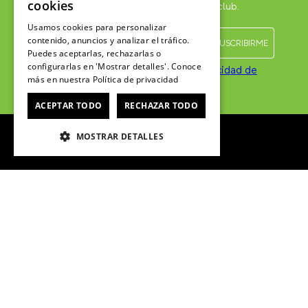
cookies
ÚNETE AL CROCSCLUB
Usamos cookies para personalizar
Suscríbete para formar parte, recibir novedades y acceder a
contenido, anuncios y analizar el tráfico.
Puedes aceptarlas, rechazarlas o
contenido exclusivo para el Crocsclub.
configurarlas en 'Mostrar detalles'. Conoce
más en nuestra
Política de privacidad
ACEPTAR TODO
RECHAZAR TODO
He leído y acepto las
Políticas de privacidad de
marketing
*
MOSTRAR DETALLES
SERVICIO AL CONSUMIDOR