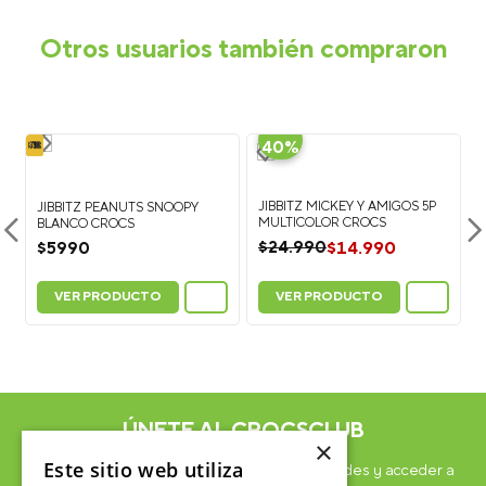
(26 en total por par). La cantidad puede variar dependiendo del
modelo.
Otros usuarios también compraron
-
40%
JIBBITZ MICKEY Y AMIGOS 5P
MULTICOLOR CROCS
JIBBITZ PEANUTS SNOOPY
BLANCO CROCS
$
14
.
990
$
24
.
990
$
5990
VER PRODUCTO
VER PRODUCTO
×
Este sitio web utiliza