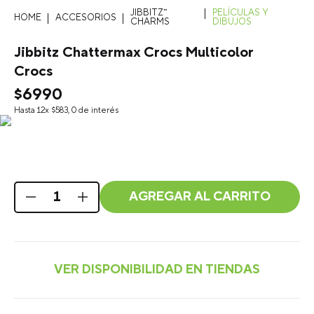
JIBBITZ™
PELÍCULAS Y
ACCESORIOS
CHARMS
DIBUJOS
Jibbitz Chattermax Crocs Multicolor
Crocs
$
6990
Hasta
12
x
$
583
,
0
de interés
AGREGAR AL CARRITO