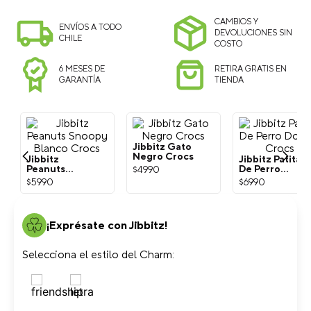
CAMBIOS Y
ENVÍOS A TODO
DEVOLUCIONES SIN
CHILE
COSTO
6 MESES DE
RETIRA GRATIS EN
GARANTÍA
TIENDA
Jibbitz
Jibbitz Gato
Jibbitz Patita
Peanuts
Negro Crocs
De Perro
Snoopy
Dorada Crocs
$
5990
$
4990
$
6990
Blanco Crocs
¡Exprésate con Jibbitz!
Selecciona el estilo del Charm: