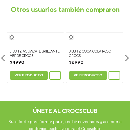
Otros usuarios también compraron
JIBBITZ AGUACATE BRILLANTE
JIBBITZ COCA COLA ROJO
VERDE CROCS
CROCS
$
4990
$
6990
VER PRODUCTO
VER PRODUCTO
ÚNETE AL CROCSCLUB
Suscríbete para formar parte, recibir novedades y acceder a
contenido exclusivo para el Crocsclub.