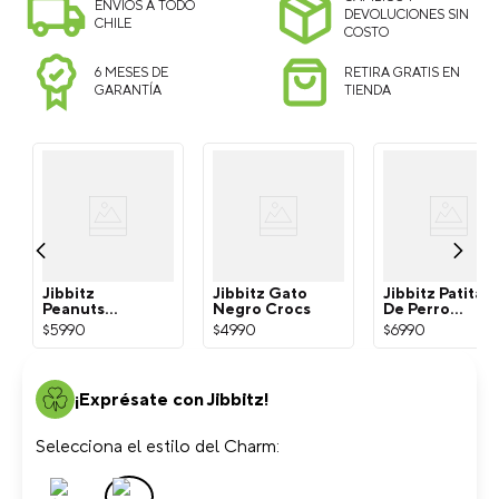
ENVÍOS A TODO
DEVOLUCIONES SIN
CHILE
COSTO
6 MESES DE
RETIRA GRATIS EN
GARANTÍA
TIENDA
Jibbitz
Jibbitz Gato
Jibbitz Patita
Peanuts
Negro Crocs
De Perro
Snoopy
Dorada Crocs
$
5990
$
4990
$
6990
Blanco Crocs
¡Exprésate con Jibbitz!
Selecciona el estilo del Charm: