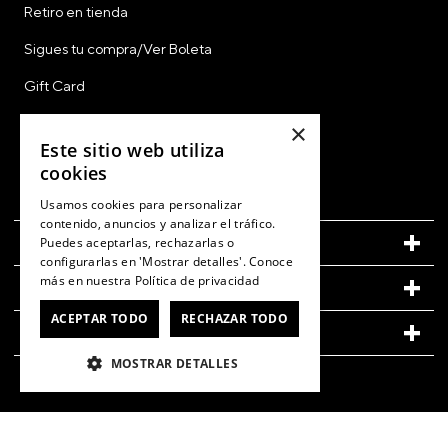
Retiro en tienda
Sigues tu compra/Ver Boleta
Gift Card
CyberDay
×
Este sitio web utiliza
CyberMonday
cookies
Ver Boleta / Ticket de Cambio
Usamos cookies para personalizar
contenido, anuncios y analizar el tráfico.
CUENTA
Puedes aceptarlas, rechazarlas o
configurarlas en 'Mostrar detalles'. Conoce
más en nuestra
Política de privacidad
LEGAL
ACEPTAR TODO
RECHAZAR TODO
CONOCE MÁS DE CROCS
MOSTRAR DETALLES
Oficina: Av. Las Condes #11281 - Las Condes. © Forus S.A. 2026