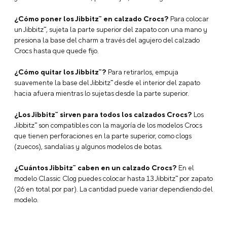
¿Cómo poner los Jibbitz™ en calzado Crocs?
Para colocar
un Jibbitz™, sujeta la parte superior del zapato con una mano y
presiona la base del charm a través del agujero del calzado
Crocs hasta que quede fijo.
¿Cómo quitar los Jibbitz™?
Para retirarlos, empuja
suavemente la base del Jibbitz™ desde el interior del zapato
hacia afuera mientras lo sujetas desde la parte superior.
¿Los Jibbitz™ sirven para todos los calzados Crocs?
Los
Jibbitz™ son compatibles con la mayoría de los modelos Crocs
que tienen perforaciones en la parte superior, como clogs
(zuecos), sandalias y algunos modelos de botas.
¿Cuántos Jibbitz™ caben en un calzado Crocs?
En el
modelo Classic Clog puedes colocar hasta 13 Jibbitz™ por zapato
(26 en total por par). La cantidad puede variar dependiendo del
modelo.