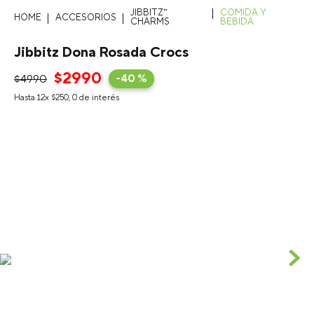
JIBBITZ™
COMIDA Y
ACCESORIOS
CHARMS
BEBIDA
Jibbitz Dona Rosada Crocs
$
2990
$
4990
-
40 %
Hasta
12
x
$
250
,
0
de interés