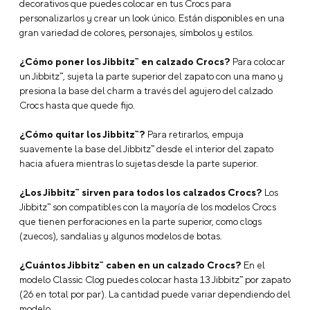
decorativos que puedes colocar en tus Crocs para
personalizarlos y crear un look único. Están disponibles en una
gran variedad de colores, personajes, símbolos y estilos.
¿Cómo poner los Jibbitz™ en calzado Crocs?
Para colocar
un Jibbitz™, sujeta la parte superior del zapato con una mano y
presiona la base del charm a través del agujero del calzado
Crocs hasta que quede fijo.
¿Cómo quitar los Jibbitz™?
Para retirarlos, empuja
suavemente la base del Jibbitz™ desde el interior del zapato
hacia afuera mientras lo sujetas desde la parte superior.
¿Los Jibbitz™ sirven para todos los calzados Crocs?
Los
Jibbitz™ son compatibles con la mayoría de los modelos Crocs
que tienen perforaciones en la parte superior, como clogs
(zuecos), sandalias y algunos modelos de botas.
¿Cuántos Jibbitz™ caben en un calzado Crocs?
En el
modelo Classic Clog puedes colocar hasta 13 Jibbitz™ por zapato
(26 en total por par). La cantidad puede variar dependiendo del
modelo.