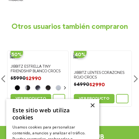
Otros usuarios también compraron
-
-
50%
40%
JIBBITZ ESTRELLA TINY
FRIENDSHIP BLANCO CROCS
JIBBITZ LENTES CORAZONES
ROJO CROCS
$
2990
$
5990
$
2990
$
4990
VER PRODUCTO
VER PRODUCTO
×
Este sitio web utiliza
cookies
Usamos cookies para personalizar
contenido, anuncios y analizar el tráfico.
ÚNETE AL CROCSCLUB
Puedes aceptarlas, rechazarlas o