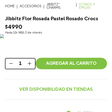
JIBBITZ™
ICONOS Y
ACCESORIOS
CHARMS
EMOJIS
Jibbitz Flor Rosada Pastel Rosado Crocs
$
4990
Hasta
12
x
$
416
,
0
de interés
AGREGAR AL CARRITO