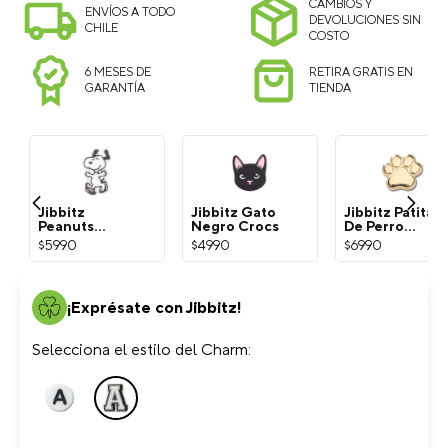
CAMBIOS Y
ENVÍOS A TODO
DEVOLUCIONES SIN
CHILE
COSTO
6 MESES DE
RETIRA GRATIS EN
GARANTÍA
TIENDA
Jibbitz
Jibbitz Gato
Jibbitz Patita
Peanuts
Negro Crocs
De Perro
Snoopy
Dorada Crocs
$
5990
$
4990
$
6990
Blanco Crocs
¡Exprésate con Jibbitz!
Selecciona el estilo del Charm: