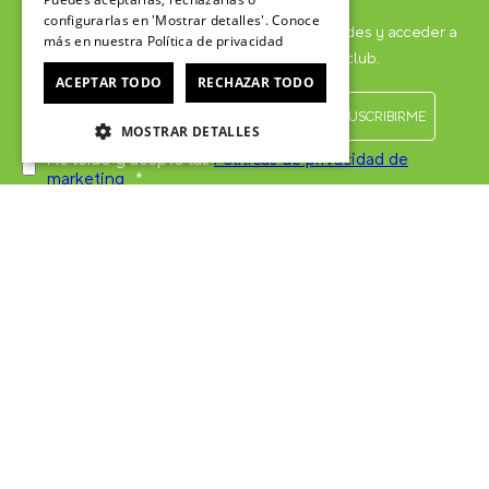
configurarlas en 'Mostrar detalles'. Conoce
Suscríbete para formar parte, recibir novedades y acceder a
más en nuestra
Política de privacidad
contenido exclusivo para el Crocsclub.
ACEPTAR TODO
RECHAZAR TODO
MOSTRAR DETALLES
He leído y acepto las
Políticas de privacidad de
marketing
*
SERVICIO AL CONSUMIDOR
Centro de ayuda