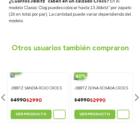
¿Cuántos Jibbitz™ caben en un calzado Crocs?
En el
modelo Classic Clog puedes colocar hasta 13 Jibbitz™ por zapato
(26 en total por par). La cantidad puede variar dependiendo del
modelo.
Otros usuarios también compraron
-
40%
-
40%
JIBBITZ SANDÍA ROJO CROCS
JIBBITZ DONA ROSADA CROCS
$
2990
$
2990
$
4990
$
4990
VER PRODUCTO
VER PRODUCTO