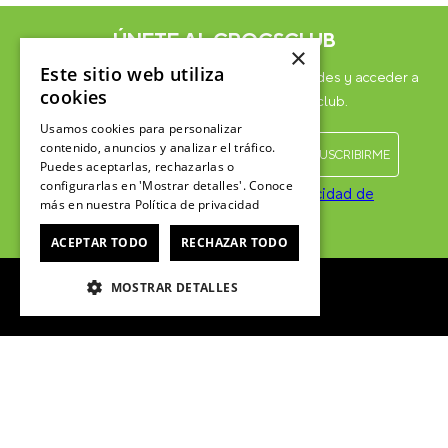
ÚNETE AL CROCSCLUB
×
Este sitio web utiliza
Suscríbete para formar parte, recibir novedades y acceder a
cookies
contenido exclusivo para el Crocsclub.
Usamos cookies para personalizar
contenido, anuncios y analizar el tráfico.
Puedes aceptarlas, rechazarlas o
configurarlas en 'Mostrar detalles'. Conoce
He leído y acepto las
Políticas de privacidad de
más en nuestra
Política de privacidad
marketing
*
ACEPTAR TODO
RECHAZAR TODO
MOSTRAR DETALLES