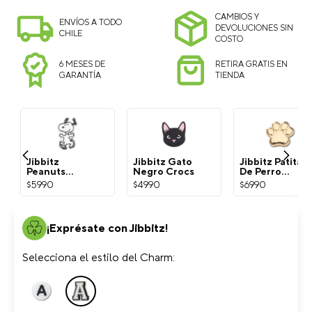
CAMBIOS Y
ENVÍOS A TODO
DEVOLUCIONES SIN
CHILE
COSTO
6 MESES DE
RETIRA GRATIS EN
GARANTÍA
TIENDA
Jibbitz
Jibbitz Gato
Jibbitz Patita
Peanuts
Negro Crocs
De Perro
Snoopy
Dorada Crocs
$
5990
$
4990
$
6990
Blanco Crocs
¡Exprésate con Jibbitz!
Selecciona el estilo del Charm: