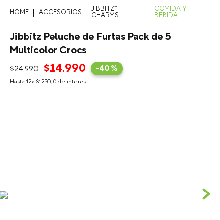
JIBBITZ™
COMIDA Y
ACCESORIOS
CHARMS
BEBIDA
Jibbitz Peluche de Furtas Pack de 5
Multicolor Crocs
$
14
.
990
$
24
.
990
-
40 %
Hasta
12
x
$
1250
,
0
de interés