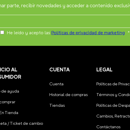
ar parte, recibir novedades y acceder a contenido exclusi
He leído y acepto las
Políticas de privacidad de marketing
*
ICIO AL
CUENTA
LEGAL
SUMIDOR
Cuenta
Políticas de Priva
 de ayuda
Historial de compras
Términos y Condi
comprar
Tiendas
Políticas de Desp
 En Tienda
Cambios, Retracto
leta / Ticket de cambio
Contáctanos