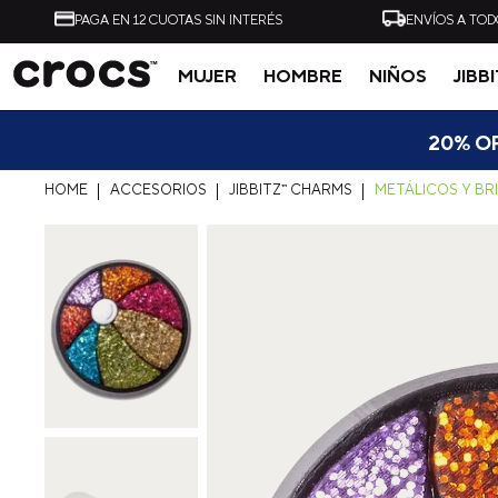
PAGA EN 12 CUOTAS SIN INTERÉS
ENVÍOS A TOD
MUJER
HOMBRE
NIÑOS
JIBB
Tal vez te interese
20% OF
ACCESORIOS
JIBBITZ™ CHARMS
METÁLICOS Y BR
-
40%
ZUECO UNISEX ALL
ZUECO UNISEX CLASSI
TERRAIN CLOG AZUL
CLOG NEGRO CROCS
CROCS
$
54
.
990
$
32
.
990
$
49
.
990