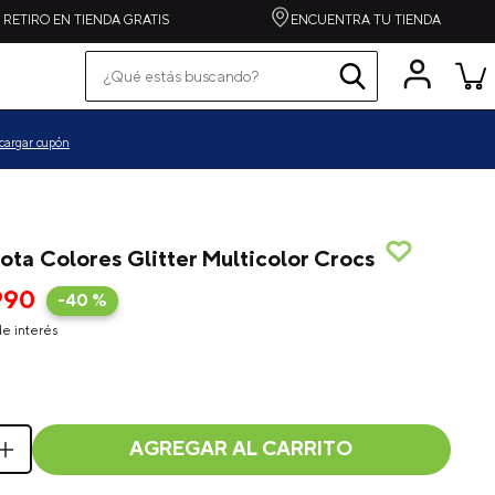
RETIRO EN TIENDA GRATIS
ENCUENTRA TU TIENDA
¿Qué estás buscando?
Términos más buscados
pequeños
cargar cupón
grandes
zapatilla
spiderman
lota Colores Glitter Multicolor Crocs
alpargata
990
-
40 %
crocband
e interés
toy story
echo
one piece
AGREGAR AL CARRITO
crafted