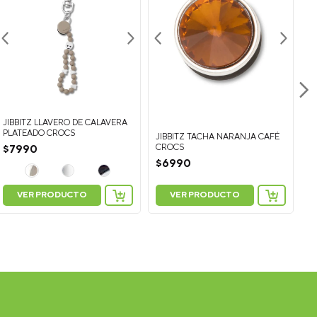
JIBBITZ LLAVERO DE CALAVERA
J
PLATEADO CROCS
T
JIBBITZ TACHA NARANJA CAFÉ
CROCS
$
7990
$
$
6990
VER PRODUCTO
VER PRODUCTO