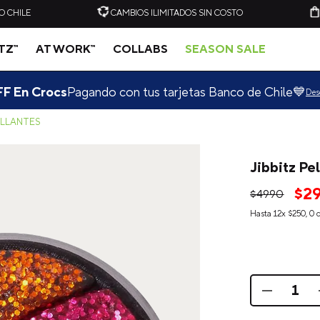
O CHILE
CAMBIOS ILIMITADOS SIN COSTO
ITZ™
AT WORK™
COLLABS
SEASON SALE
F En Crocs
Pagando con tus tarjetas Banco de Chile💙
Des
ILLANTES
Jibbitz Pe
-
20%
-
20%
$
2
$
4990
C
ZUECO UNISEX CLASSIC
ZUECO UNISEX CLASSIC
Hasta
12
x
$
250
,
0
d
CLOG VERDE CLARO
CLOG AZUL ELÉCTRICO
CROCS
CROCS
$
49
.
990
$
39
.
990
$
49
.
990
$
39
.
909