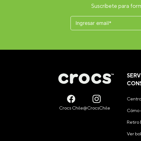
Suscríbete para form
SERV
CON
Centro
Cómo 
Retiro
Ver bo