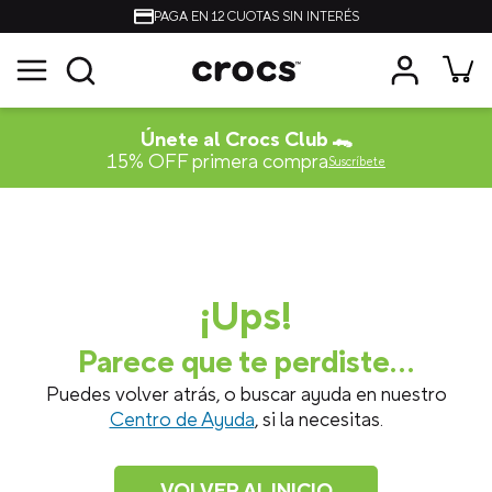
PAGA EN 12 CUOTAS SIN INTERÉS
Únete al Crocs Club 🐊
15% OFF primera compra
Suscríbete
¡Ups!
Parece que te perdiste...
Puedes volver atrás, o buscar ayuda en nuestro
Centro de Ayuda
, si la necesitas.
VOLVER AL INICIO