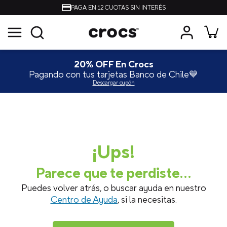
PAGA EN 12 CUOTAS SIN INTERÉS
20% OFF En Crocs
Pagando con tus tarjetas Banco de Chile💙
Descargar cupón
¡Ups!
Parece que te perdiste...
Puedes volver atrás, o buscar ayuda en nuestro
Centro de Ayuda
, si la necesitas.