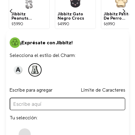
Jibbitz
Jibbitz Gato
Jibbitz Patita
Peanuts
Negro Crocs
De Perro
Snoopy
Dorada Crocs
$
5990
$
4990
$
6990
Blanco Crocs
¡Exprésate con Jibbitz!
Selecciona el estilo del Charm:
Escribe para agregar
Limite de Caracteres
Tu selección: