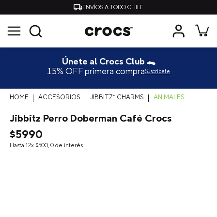
ENVÍOS A TODO CHILE
Únete al Crocs Club 🐊
15% OFF primera compra
Suscríbete
ACCESORIOS
JIBBITZ™ CHARMS
ANIMALES
Jibbitz Perro Doberman Café Crocs
$
5990
Hasta
12
x
$
500
,
0
de interés