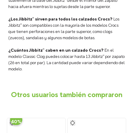
suavemente la base del Jibbitz™ desde el interior del zapato
hacia afuera mientras lo sujetas desde la parte superior.
¿Los Jibbitz™ sirven para todos los calzados Crocs?
Los
Jibbitz™ son compatibles con la mayoría de los modelos Crocs
que tienen perforaciones en la parte superior, como clogs
(zuecos), sandalias y algunos modelos de botas.
¿Cuántos Jibbitz™ caben en un calzado Crocs?
En el
modelo Classic Clog puedes colocar hasta 13 Jibbitz™ por zapato
(26 en total por par). La cantidad puede variar dependiendo del
modelo.
Otros usuarios también compraron
-
40%