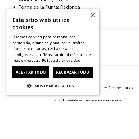
Forma de la Punta: Redonda
×
Altura de la Plataforma (cms): 4
Este sitio web utiliza
cookies
Usamos cookies para personalizar
Tecnologías
contenido, anuncios y analizar el tráfico.
Puedes aceptarlas, rechazarlas o
configurarlas en 'Mostrar detalles'. Conoce
Descripción
más en nuestra
Política de privacidad
ACEPTAR TODO
RECHAZAR TODO
★
★
★
★
★
MOSTRAR DETALLES
5
Basado en 2 comentarios
Escribe un comentario
★
★
★
★
★
LO MÁS CÓMOD
Enviado
11 meses atrás
por
FERNI
Agregar comentario
★
★
★
★
★
Las amo!
Es lo más cómodo de la vidaa!!! las co
Enviado
11 meses atrás
por
Constanza