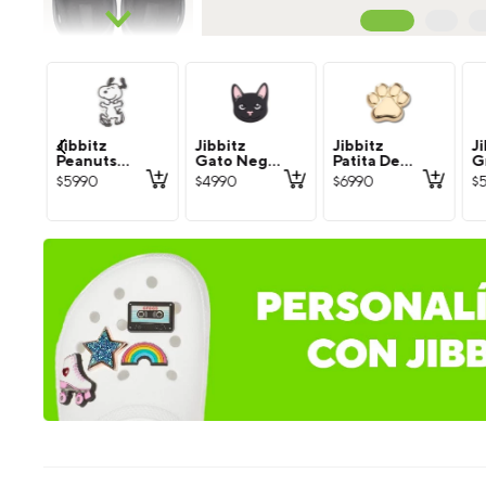
Jibbitz
Jibbitz
Jibbitz
Ji
Peanuts
Gato Negro
Patita De
G
Snoopy
Crocs
Perro
C
$
5990
$
4990
$
6990
$
Blanco
Dorada
V
Crocs
Crocs
C