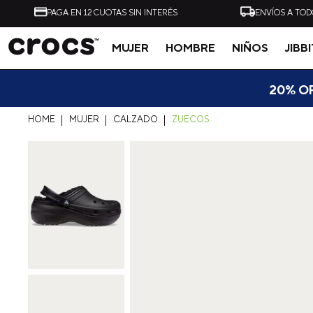
PAGA EN 12 CUOTAS SIN INTERÉS
ENVÍOS A TOD
MUJER
HOMBRE
NIÑOS
JIBB
Tal vez te interese
20% OF
MUJER
CALZADO
ZUECOS
-
40%
ZUECO UNISEX ALL
ZUECO UNISEX CLASSI
TERRAIN CLOG AZUL
CLOG NEGRO CROCS
CROCS
$
54
.
990
$
32
.
990
$
49
.
990