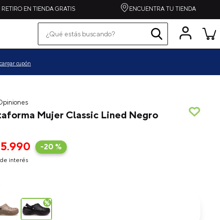
RETIRO EN TIENDA GRATIS
ENCUENTRA TU TIENDA
¿Qué estás buscando?
Términos más buscados
pequeños
cargar cupón
grandes
zapatilla
spiderman
taforma Mujer Classic Lined Negro
alpargata
crocband
55
.
990
-
20 %
toy story
de interés
echo
k
one piece
botas