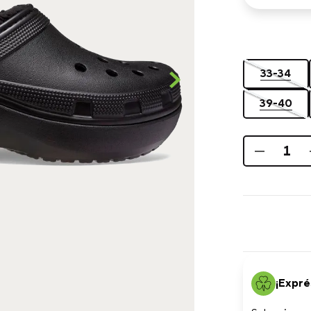
33-34
39-40
¡Expré