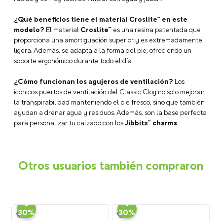
Escribe un comentario
¿Qué beneficios tiene el material Croslite™ en este
modelo?
El material
Croslite™
es una resina patentada que
proporciona una amortiguación superior y es extremadamente
ligera. Además, se adapta a la forma del pie, ofreciendo un
soporte ergonómico durante todo el día.
¿Cómo funcionan los agujeros de ventilación?
Los
icónicos puertos de ventilación del Classic Clog no solo mejoran
ENVIAR COMENTARIO
la transpirabilidad manteniendo el pie fresco, sino que también
ayudan a drenar agua y residuos. Además, son la base perfecta
para personalizar tu calzado con los
Jibbitz™ charms
.
Otros usuarios también compraron
-
-
30%
30%