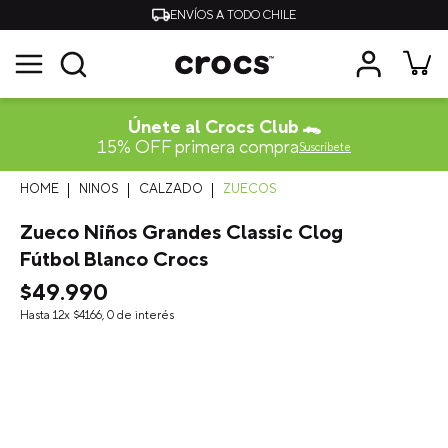
ENVÍOS A TODO CHILE
Únete al Crocs Club 🐊
15% OFF primera compra
Suscríbete
NINOS
CALZADO
ZUECOS
Zueco Niños Grandes Classic Clog
Fútbol Blanco Crocs
$
49
.
990
Hasta
12
x
$
4166
,
0
de interés