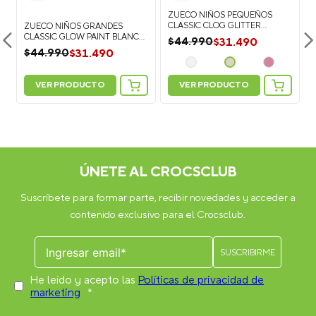
ZUECO NIÑOS PEQUEÑOS
CLASSIC CLOG GLITTER
ZUECO NIÑOS GRANDES
DORADO CROCS
CLASSIC GLOW PAINT BLANCO
$
31
.
490
$
44
.
990
CROCS
$
31
.
490
$
44
.
990
VER PRODUCTO
VER PRODUCTO
5
Personaliza tus Classic Clog: Suma 5
Personaliza tus Classic Clog: Suma 5
IS
Jibbitz Charms y recibe más 2 GRATIS
Jibbitz Charms y recibe más 2 GRATIS
ÚNETE AL CROCSCLUB
Suscríbete para formar parte, recibir novedades y acceder a
contenido exclusivo para el Crocsclub.
He leído y acepto las
Políticas de privacidad de
marketing
*