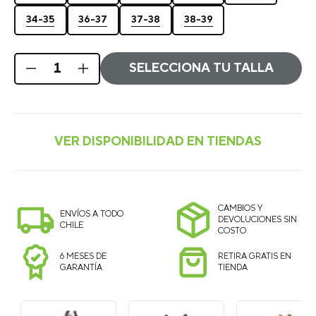
34-35
36-37
37-38
38-39
SELECCIONA TU TALLA
CAMBIOS Y
ENVÍOS A TODO
DEVOLUCIONES SIN
CHILE
COSTO
6 MESES DE
RETIRA GRATIS EN
GARANTÍA
TIENDA