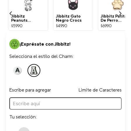
Jibbitz
Jibbitz Gato
Jibbitz Patita
Peanuts
Negro Crocs
De Perro
Snoopy
Dorada Crocs
$
5990
$
4990
$
6990
Blanco Crocs
¡Exprésate con Jibbitz!
Selecciona el estilo del Charm:
Escribe para agregar
Limite de Caracteres
Tu selección: