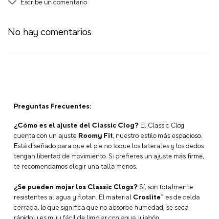
Escribe un comentario
No hay comentarios.
Agregar comentario
Título
Preguntas Frecuentes:
Califica el producto de 1 a 5 estrellas
★
★
★
★
★
¿Cómo es el ajuste del Classic Clog?
El Classic Clog
cuenta con un ajuste
Roomy Fit
, nuestro estilo más espacioso.
Está diseñado para que el pie no toque los laterales y los dedos
Tu nombre
tengan libertad de movimiento. Si prefieres un ajuste más firme,
te recomendamos elegir una talla menos.
¿Se pueden mojar los Classic Clogs?
Sí, son totalmente
Dirección de email
resistentes al agua y flotan. El material
Croslite™
es de celda
cerrada, lo que significa que no absorbe humedad, se seca
rápido y es muy fácil de limpiar con agua y jabón.