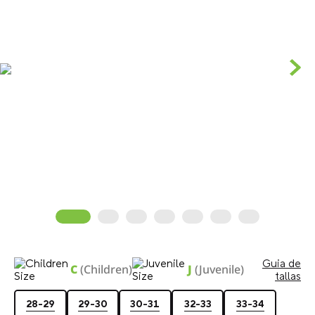
Guia de
C
(Children)
J
(Juvenile)
tallas
28-29
29-30
30-31
32-33
33-34