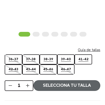
Guia de tallas
36-37
37-38
38-39
39-40
41-42
42-43
43-44
45-46
46-47
SELECCIONA TU TALLA