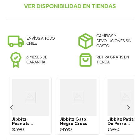
CAMBIOS Y
ENVÍOS A TODO
DEVOLUCIONES SIN
CHILE
COSTO
6 MESES DE
RETIRA GRATIS EN
GARANTÍA
TIENDA
Jibbitz
Jibbitz Gato
Jibbitz Patita
Peanuts
Negro Crocs
De Perro
Snoopy
Dorada Crocs
$
5990
$
4990
$
6990
Blanco Crocs