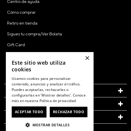
Centro de ayuda
Cómo comprar
Retiro en tienda
Sigues tu compra/Ver Boleta
Gift Card
CyberDay
×
Este sitio web utiliza
CyberMonday
cookies
Ver Boleta / Ticket de Cambio
Usamos cookies para personalizar
contenido, anuncios y analizar el tráfico.
Puedes aceptarlas, rechazarlas o
CUENTA
configurarlas en 'Mostrar detalles'. Conoce
más en nuestra
Política de privacidad
LEGAL
ACEPTAR TODO
RECHAZAR TODO
CONOCE MÁS DE CROCS
MOSTRAR DETALLES