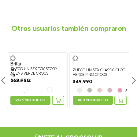
Agregar comentario
Título
Otros usuarios también compraron
Califica el producto de 1 a 5 estrellas
★
★
★
★
★
Tu nombre
ZUECO UNISEX TOY STORY
G
ZUECO UNISEX CLASSIC CLOG
ALIENS VERDE CROCS
VERDE PINO CROCS
$
69
.
990
$
49
.
990
Dirección de email
VER PRODUCTO
VER PRODUCTO
Personaliza tus Classic Clog: Suma 5
Jibbitz Charms y recibe más 2 GRATIS
Escribe un comentario