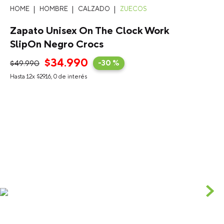
HOMBRE
CALZADO
ZUECOS
Zapato Unisex On The Clock Work
SlipOn Negro Crocs
$
34
.
990
$
49
.
990
-
30 %
Hasta
12
x
$
2916
,
0
de interés