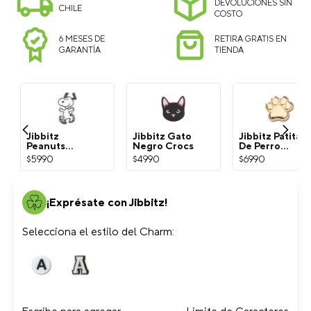
DEVOLUCIONES SIN
CHILE
COSTO
6 MESES DE
RETIRA GRATIS EN
GARANTÍA
TIENDA
Jibbitz
Jibbitz Gato
Jibbitz Patita
Peanuts
Negro Crocs
De Perro
Snoopy
Dorada Crocs
$
5990
$
4990
$
6990
Blanco Crocs
¡Exprésate con Jibbitz!
Selecciona el estilo del Charm: