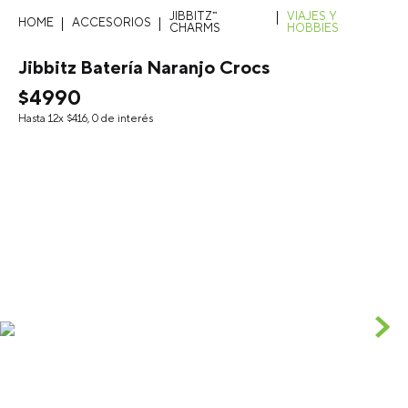
JIBBITZ™
VIAJES Y
ACCESORIOS
CHARMS
HOBBIES
Jibbitz Batería Naranjo Crocs
$
4990
Hasta
12
x
$
416
,
0
de interés