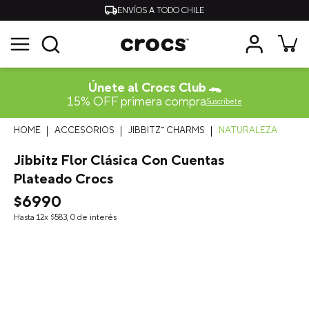
ENVÍOS A TODO CHILE
Únete al Crocs Club 🐊
15% OFF primera compra
Suscríbete
ACCESORIOS
JIBBITZ™ CHARMS
NATURALEZA
Jibbitz Flor Clásica Con Cuentas
Plateado Crocs
$
6990
Hasta
12
x
$
583
,
0
de interés