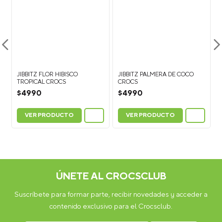
JIBBITZ FLOR HIBISCO
JIBBITZ PALMERA DE COCO
TROPICAL CROCS
CROCS
$
4990
$
4990
VER PRODUCTO
VER PRODUCTO
ÚNETE AL CROCSCLUB
Suscríbete para formar parte, recibir novedades y acceder a
contenido exclusivo para el Crocsclub.