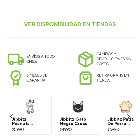
CAMBIOS Y
ENVÍOS A TODO
DEVOLUCIONES SIN
CHILE
COSTO
6 MESES DE
RETIRA GRATIS EN
GARANTÍA
TIENDA
Jibbitz
Jibbitz Gato
Jibbitz Patita
Peanuts
Negro Crocs
De Perro
Snoopy
Dorada Crocs
$
5990
$
4990
$
6990
Blanco Crocs