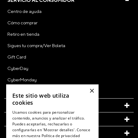
SERVICIO AL CONSUMIDOR
Centro de ayuda
Cómo comprar
Retiro en tienda
Sigues tu compra/Ver Boleta
Gift Card
CyberDay
CyberMonday
×
Ver Boleta / Ticket de Cambio
Este sitio web utiliza
cookies
CUENTA
Usamos cookies para personalizar
contenido, anuncios y analizar el tráfico.
LEGAL
Puedes aceptarlas, rechazarlas o
configurarlas en 'Mostrar detalles'. Conoce
CONOCE MÁS DE CROCS
más en nuestra
Política de privacidad