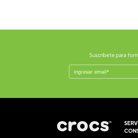
Suscríbete para form
SERV
CON