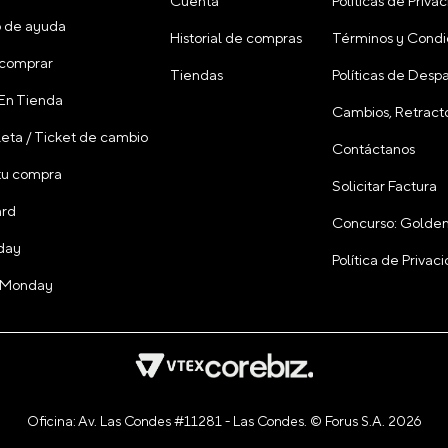
Cuenta
Políticas de Priva
 de ayuda
Historial de compras
Términos y Condi
comprar
Tiendas
Políticas de Desp
 En Tienda
Cambios, Retracto
leta / Ticket de cambio
Contáctanos
tu compra
Solicitar Factura
ard
Concurso: Golden
day
Política de Priva
 Monday
Oficina: Av. Las Condes #11281 - Las Condes. © Forus S.A. 2026