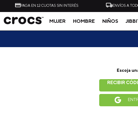
PAGA EN 12 CUOTAS SIN INTERÉS
ENVÍOS A TOD
MUJER
HOMBRE
NIÑOS
JIBB
Tal vez te interese
Escoja un
-
40%
RECIBIR CÓD
ZUECO UNISEX ALL
ZUECO UNISEX CLASSI
TERRAIN CLOG AZUL
CLOG NEGRO CROCS
ENT
CROCS
$
54
.
990
$
32
.
990
$
49
.
990