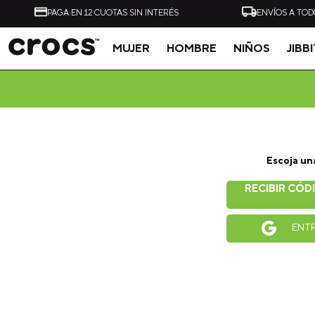
PAGA EN 12 CUOTAS SIN INTERÉS
ENVÍOS A TOD
MUJER
HOMBRE
NIÑOS
JIBB
Tal vez te interese
Escoja un
-
20%
RECIBIR CÓD
ZUECO UNISEX CLASSIC
ZUECO UNISEX CLASSI
CLOG NEGRO CROCS
CLOG VERDE CLARO
ENT
CROCS
$
49
.
990
$
49
.
990
$
39
.
990