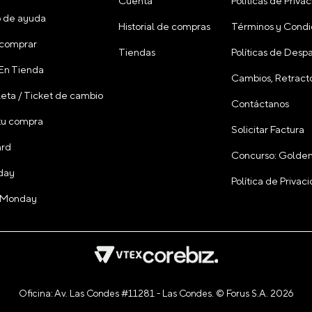
Cuenta
Políticas de Priva
 de ayuda
Historial de compras
Términos y Condi
comprar
Tiendas
Políticas de Desp
 En Tienda
Cambios, Retracto
leta / Ticket de cambio
Contáctanos
tu compra
Solicitar Factura
ard
Concurso: Golden
day
Política de Priva
 Monday
Oficina: Av. Las Condes #11281 - Las Condes. © Forus S.A. 2026