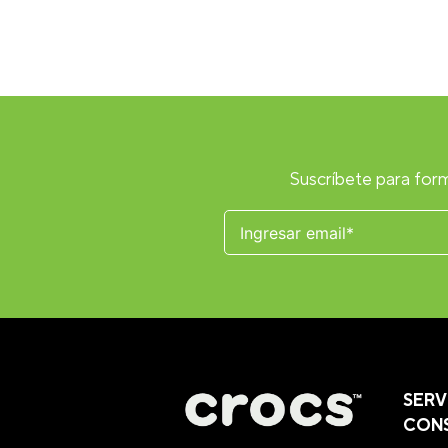
Suscríbete para form
SERV
CON