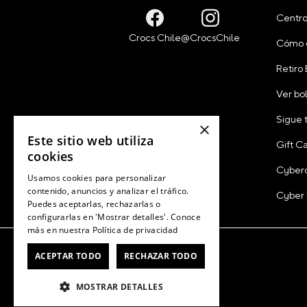
Centro
Cómo 
Retiro
Ver bo
Sigue 
×
Este sitio web utiliza
Gift C
cookies
Cyber
Usamos cookies para personalizar
contenido, anuncios y analizar el tráfico.
Cyber
Puedes aceptarlas, rechazarlas o
configurarlas en 'Mostrar detalles'. Conoce
más en nuestra
Política de privacidad
ACEPTAR TODO
RECHAZAR TODO
MOSTRAR DETALLES