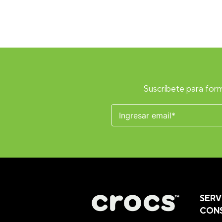
Suscríbete para form
SERV
CON