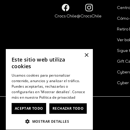
Centro
Cómo 
Retiro
Ver bo
Sigue 
×
Este sitio web utiliza
Gift C
cookies
Cyber
Usamos cookies para personalizar
contenido, anuncios y analizar el tráfico.
Cyber
Puedes aceptarlas, rechazarlas o
configurarlas en 'Mostrar detalles'. Conoce
más en nuestra
Política de privacidad
ACEPTAR TODO
RECHAZAR TODO
MOSTRAR DETALLES