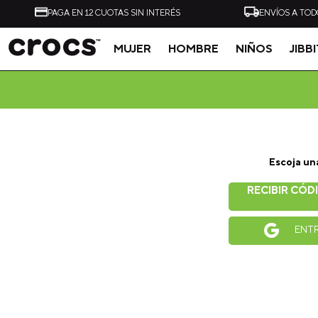
PAGA EN 12 CUOTAS SIN INTERÉS
ENVÍOS A TOD
MUJER
HOMBRE
NIÑOS
JIBB
Tal vez te interese
Escoja un
-
20%
RECIBIR CÓD
ZUECO UNISEX CLASSIC
ZUECO UNISEX CLASSI
CLOG NEGRO CROCS
CLOG VERDE CLARO
ENT
CROCS
$
49
.
990
$
49
.
990
$
39
.
990