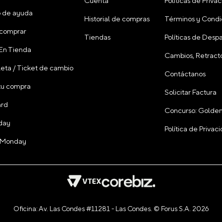
Cuenta
Políticas de Priva
 de ayuda
Historial de compras
Términos y Condi
comprar
Tiendas
Políticas de Desp
 En Tienda
Cambios, Retracto
leta / Ticket de cambio
Contáctanos
tu compra
Solicitar Factura
ard
Concurso: Golden
day
Política de Priva
 Monday
Oficina: Av. Las Condes #11281 - Las Condes. © Forus S.A. 2026