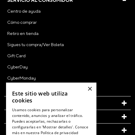
SERVICIO AL CONSUMIDOR
Centro de ayuda
Cómo comprar
Retiro en tienda
Sigues tu compra/Ver Boleta
Gift Card
CyberDay
CyberMonday
×
Ver Boleta / Ticket de Cambio
Este sitio web utiliza
cookies
CUENTA
Usamos cookies para personalizar
contenido, anuncios y analizar el tráfico.
LEGAL
Puedes aceptarlas, rechazarlas o
configurarlas en 'Mostrar detalles'. Conoce
CONOCE MÁS DE CROCS
más en nuestra
Política de privacidad