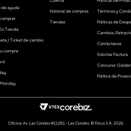
Cuenta
Políticas de Priva
 de ayuda
Historial de compras
Términos y Condi
comprar
Tiendas
Políticas de Desp
 En Tienda
Cambios, Retracto
leta / Ticket de cambio
Contáctanos
tu compra
Solicitar Factura
ard
Concurso: Golden
day
Política de Priva
 Monday
Oficina: Av. Las Condes #11281 - Las Condes. © Forus S.A. 2026