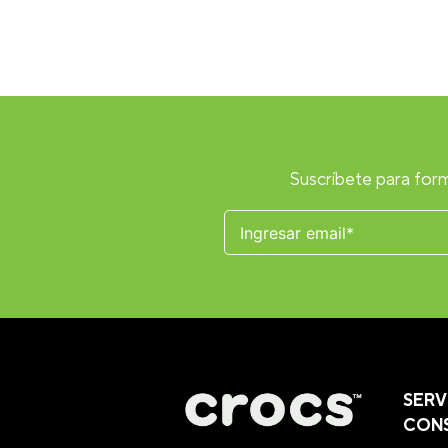
Suscríbete para form
SERV
CON