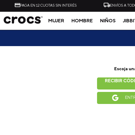
PAGA EN 12 CUOTAS SIN INTERÉS
ENVÍOS A TOD
MUJER
HOMBRE
NIÑOS
JIBB
Tal vez te interese
Escoja un
-
40%
RECIBIR CÓD
ZUECO UNISEX ALL
ZUECO UNISEX CLASSI
TERRAIN CLOG AZUL
CLOG NEGRO CROCS
ENT
CROCS
$
54
.
990
$
32
.
990
$
49
.
990