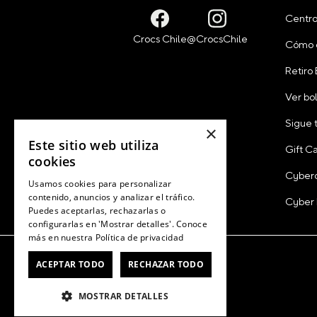
Centro
Cómo 
Retiro
Ver bo
Sigue 
×
Este sitio web utiliza
Gift C
cookies
Cyber
Usamos cookies para personalizar
contenido, anuncios y analizar el tráfico.
Cyber
Puedes aceptarlas, rechazarlas o
configurarlas en 'Mostrar detalles'. Conoce
más en nuestra
Política de privacidad
ACEPTAR TODO
RECHAZAR TODO
MOSTRAR DETALLES