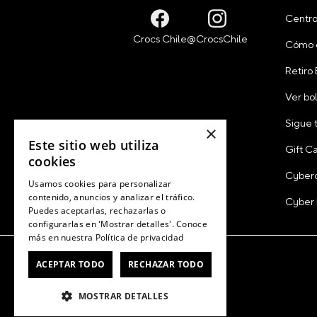
Centro
Cómo 
Retiro
Ver bo
Sigue 
×
Este sitio web utiliza
Gift C
cookies
Cyber
Usamos cookies para personalizar
contenido, anuncios y analizar el tráfico.
Cyber
Puedes aceptarlas, rechazarlas o
configurarlas en 'Mostrar detalles'. Conoce
más en nuestra
Política de privacidad
ACEPTAR TODO
RECHAZAR TODO
MOSTRAR DETALLES