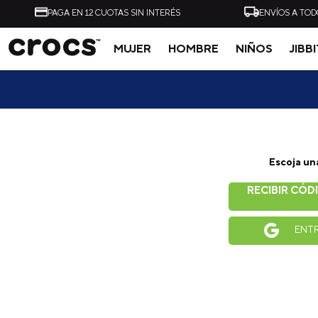
PAGA EN 12 CUOTAS SIN INTERÉS
ENVÍOS A TOD
MUJER
HOMBRE
NIÑOS
JIBB
Tal vez te interese
Escoja un
-
20%
RECIBIR CÓD
ZUECO UNISEX CLASSIC
ZUECO UNISEX CLASSI
CLOG NEGRO CROCS
CLOG VERDE CLARO
ENT
CROCS
$
49
.
990
$
49
.
990
$
39
.
990