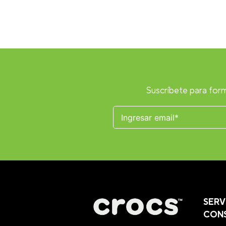
Suscríbete para form
SERV
CON