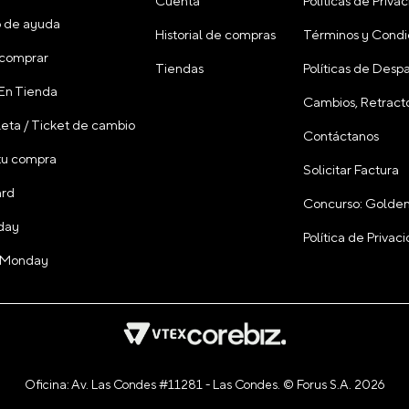
Cuenta
Políticas de Priva
 de ayuda
Historial de compras
Términos y Condi
comprar
Tiendas
Políticas de Desp
 En Tienda
Cambios, Retracto
leta / Ticket de cambio
Contáctanos
tu compra
Solicitar Factura
ard
Concurso: Golden
day
Política de Priva
 Monday
Oficina: Av. Las Condes #11281 - Las Condes. © Forus S.A. 2026