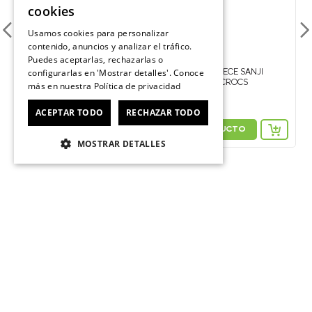
cookies
Usamos cookies para personalizar
contenido, anuncios y analizar el tráfico.
Puedes aceptarlas, rechazarlas o
JIBBITZ BUZZ LIGHTYEAR TOY
STORY CROCS
JIBBITZ ONE PIECE SANJI
configurarlas en 'Mostrar detalles'. Conoce
MULTICOLOR CROCS
más en nuestra
Política de privacidad
$
5990
$
5990
ACEPTAR TODO
RECHAZAR TODO
VER PRODUCTO
VER PRODUCTO
MOSTRAR DETALLES
ÚNETE AL CROCSCLUB
Suscríbete para formar parte, recibir novedades y acceder a
contenido exclusivo para el Crocsclub.