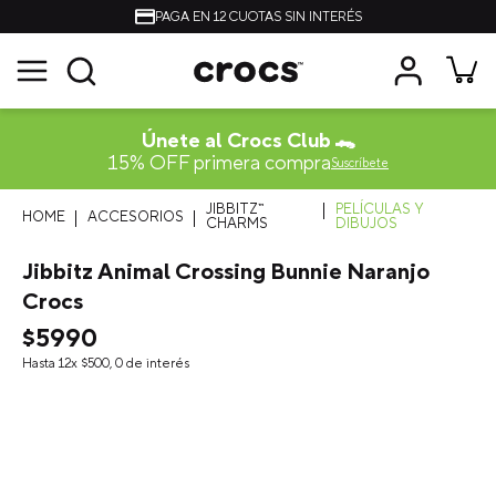
PAGA EN 12 CUOTAS SIN INTERÉS
Únete al Crocs Club 🐊
15% OFF primera compra
Suscríbete
JIBBITZ™
PELÍCULAS Y
ACCESORIOS
CHARMS
DIBUJOS
Jibbitz Animal Crossing Bunnie Naranjo
Crocs
$
5990
Hasta
12
x
$
500
,
0
de interés