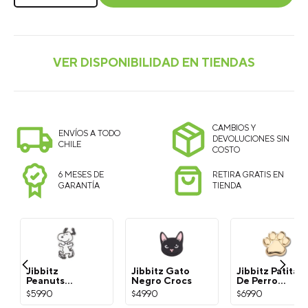
CAMBIOS Y
ENVÍOS A TODO
DEVOLUCIONES SIN
CHILE
COSTO
6 MESES DE
RETIRA GRATIS EN
GARANTÍA
TIENDA
Jibbitz
Jibbitz Gato
Jibbitz Patita
Peanuts
Negro Crocs
De Perro
Snoopy
Dorada Crocs
$
5990
$
4990
$
6990
Blanco Crocs