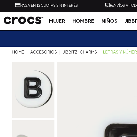
PAGA EN 12 CUOTAS SIN INTERÉS
ENVÍOS A TOD
MUJER
HOMBRE
NIÑOS
JIBB
Tal vez te interese
20% OF
ACCESORIOS
JIBBITZ™ CHARMS
LETRAS Y NÚME
-
40%
ZUECO UNISEX ALL
ZUECO UNISEX CLASSI
TERRAIN CLOG AZUL
CLOG NEGRO CROCS
CROCS
$
54
.
990
$
32
.
990
$
49
.
990