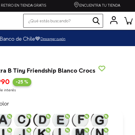
RETIRO EN TIENDA GRATIS
ENCUENTRA TU TIENDA
¿Qué estás buscando?
Términos más buscados
pequeños
cargar cupón
grandes
zapatilla
spiderman
tra B Tiny Friendship Blanco Crocs
alpargata
990
-
25 %
crocband
e interés
toy story
olor
echo
one piece
crafted