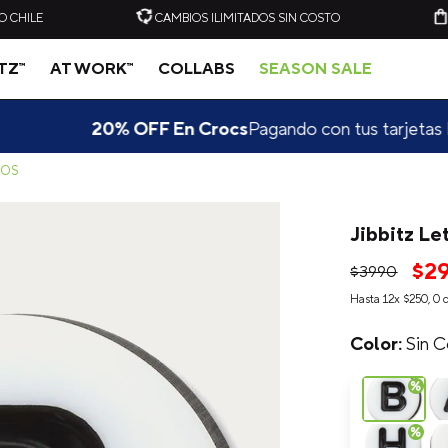
O CHILE
CAMBIOS ILIMITADOS SIN COSTO
ITZ™
AT WORK™
COLLABS
SEASON SALE
F En Crocs
Pagando con tus tarjetas Banco de Chile💙
Des
ROS
Jibbitz Le
-
20%
-
20%
$
2
$
3990
C
ZUECO UNISEX CLASSIC
ZUECO UNISEX CLASSIC
Hasta
12
x
$
250
,
0
d
CLOG VERDE CLARO
CLOG AZUL ELÉCTRICO
CROCS
CROCS
$
49
.
990
$
39
.
990
$
49
.
990
$
39
.
909
Sin C