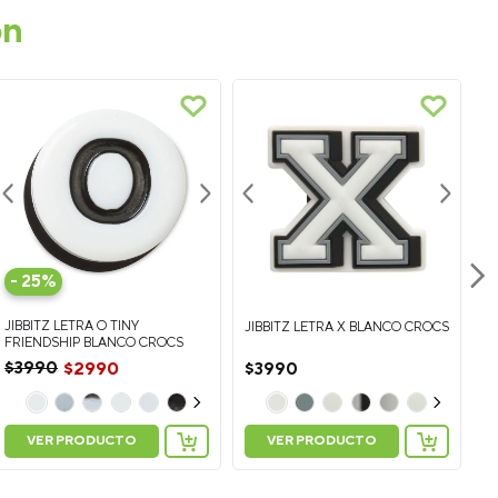
on
-
25%
JIBBITZ LETRA O TINY
JIBBITZ LETRA X BLANCO CROCS
J
FRIENDSHIP BLANCO CROCS
C
$
3990
$
2990
$
3990
$
VER PRODUCTO
VER PRODUCTO