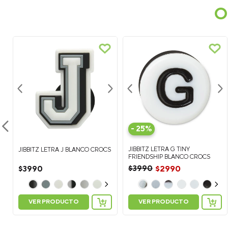
O
-
25%
JIBBITZ LETRA G TINY
JIBBITZ LETRA J BLANCO CROCS
S
FRIENDSHIP BLANCO CROCS
$
3990
$
2990
$
3990
VER PRODUCTO
VER PRODUCTO