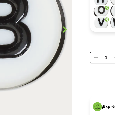
¡Expré