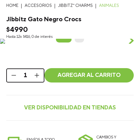
ACCESORIOS
JIBBITZ™ CHARMS
ANIMALES
Jibbitz Gato Negro Crocs
$
4990
Hasta
12
x
$
416
,
0
de interés
AGREGAR AL CARRITO
CAMBIOS Y
ENVÍOS A TODO