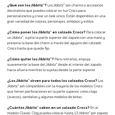
¿Qué son los Jibbitz™?
Los Jibbitz™ son charms o accesorios
decorativos que puedes colocar en tus Crocs para
personalizarlos y crear un look único. Están disponibles en una
gran variedad de colores, personajes, símbolos y estilos.
¿Cómo poner los Jibbitz™ en calzado Crocs?
Para colocar
un Jibbitz™, sujeta la parte superior del zapato con una mano y
presiona la base del charm a través del agujero del calzado
Crocs hasta que quede fijo.
¿Cómo quitar los Jibbitz™?
Para retirarlos, empuja
suavemente la base del Jibbitz™ desde el interior del zapato
hacia afuera mientras lo sujetas desde la parte superior.
¿Los Jibbitz™ sirven para todos los calzados Crocs?
Los
Jibbitz™ son compatibles con la mayoría de los modelos Crocs
que tienen perforaciones en la parte superior, como clogs
(zuecos), sandalias y algunos modelos de botas.
¿Cuántos Jibbitz™ caben en un calzado Crocs?
En el
modelo Classic Clog puedes colocar hasta 13 Jibbitz™ por zapato