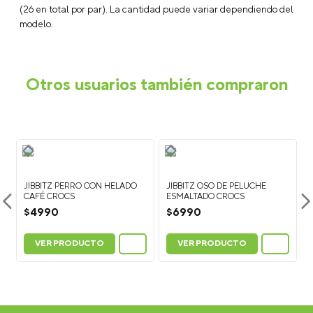
(26 en total por par). La cantidad puede variar dependiendo del
modelo.
Otros usuarios también compraron
JIBBITZ PERRO CON HELADO
JIBBITZ OSO DE PELUCHE
CAFÉ CROCS
ESMALTADO CROCS
$
4990
$
6990
VER PRODUCTO
VER PRODUCTO