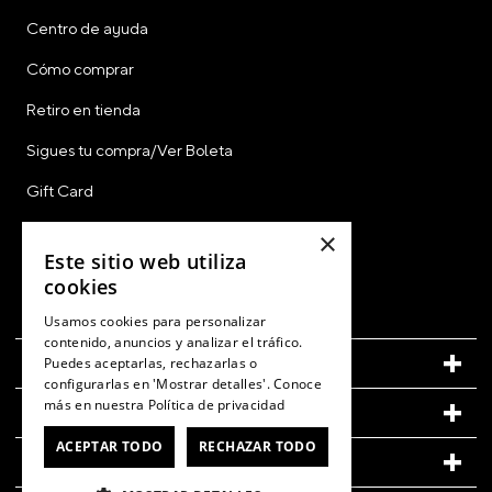
Centro de ayuda
Cómo comprar
Retiro en tienda
Sigues tu compra/Ver Boleta
Gift Card
CyberDay
×
Este sitio web utiliza
CyberMonday
cookies
Ver Boleta / Ticket de Cambio
Usamos cookies para personalizar
contenido, anuncios y analizar el tráfico.
CUENTA
Puedes aceptarlas, rechazarlas o
configurarlas en 'Mostrar detalles'. Conoce
más en nuestra
Política de privacidad
LEGAL
ACEPTAR TODO
RECHAZAR TODO
CONOCE MÁS DE CROCS