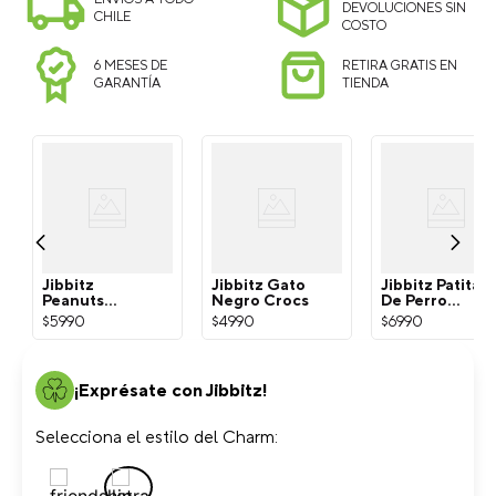
DEVOLUCIONES SIN
CHILE
COSTO
6 MESES DE
RETIRA GRATIS EN
GARANTÍA
TIENDA
Jibbitz
Jibbitz Gato
Jibbitz Patita
Peanuts
Negro Crocs
De Perro
Snoopy
Dorada Crocs
$
5990
$
4990
$
6990
Blanco Crocs
¡Exprésate con Jibbitz!
Selecciona el estilo del Charm: