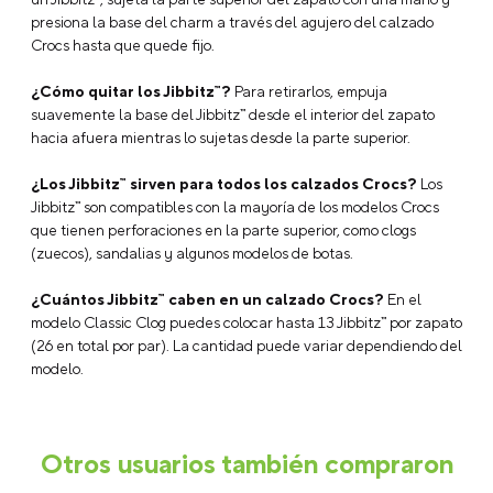
Tipo: Charms
Modelo: Black Pear Baroque Pearl
Tipo:
Licencia:
Tipo de Empaque: Unitario
Composición: ABS
Dimensiones: 20*14*10
Tecnologías
Descripción
Preguntas Frecuentes
¿Qué son los Jibbitz™?
Los Jibbitz™ son charms o accesorios
decorativos que puedes colocar en tus Crocs para
personalizarlos y crear un look único. Están disponibles en una
gran variedad de colores, personajes, símbolos y estilos.