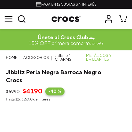
PAGA EN 12 CUOTAS SIN INTERÉS
Únete al Crocs Club 🐊
15% OFF primera compra
Suscríbete
JIBBITZ™
METÁLICOS Y
ACCESORIOS
CHARMS
BRILLANTES
Jibbitz Perla Negra Barroca Negro
Crocs
$
4190
$
6990
-
40 %
Hasta
12
x
$
350
,
0
de interés