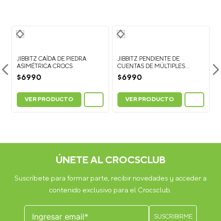
¿Cómo poner los Jibbitz™ en calzado Crocs?
Para colocar
un Jibbitz™, sujeta la parte superior del zapato con una mano y
presiona la base del charm a través del agujero del calzado
Crocs hasta que quede fijo.
¿Cómo quitar los Jibbitz™?
Para retirarlos, empuja
suavemente la base del Jibbitz™ desde el interior del zapato
hacia afuera mientras lo sujetas desde la parte superior.
¿Los Jibbitz™ sirven para todos los calzados Crocs?
Los
Jibbitz™ son compatibles con la mayoría de los modelos Crocs
que tienen perforaciones en la parte superior, como clogs
(zuecos), sandalias y algunos modelos de botas.
¿Cuántos Jibbitz™ caben en un calzado Crocs?
En el
modelo Classic Clog puedes colocar hasta 13 Jibbitz™ por zapato
(26 en total por par). La cantidad puede variar dependiendo del
modelo.