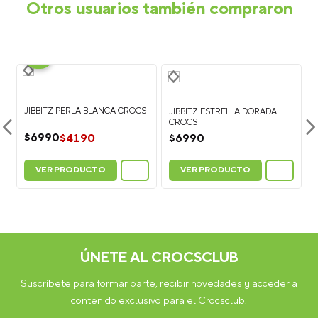
Otros usuarios también compraron
-
40%
JIBBITZ PERLA BLANCA CROCS
JIBBITZ ESTRELLA DORADA
CROCS
$
4190
$
6990
$
6990
VER PRODUCTO
VER PRODUCTO
ÚNETE AL CROCSCLUB
Suscríbete para formar parte, recibir novedades y acceder a
contenido exclusivo para el Crocsclub.