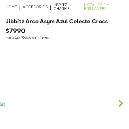
JIBBITZ™
METÁLICOS Y
ACCESORIOS
CHARMS
BRILLANTES
Jibbitz Arco Asym Azul Celeste Crocs
$
7990
Hasta
12
x
$
666
,
0
de interés