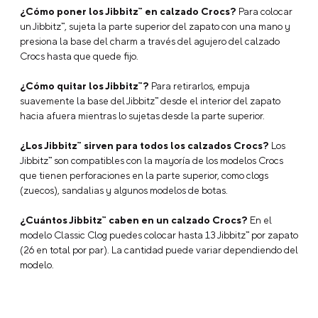
¿Cómo poner los Jibbitz™ en calzado Crocs?
Para colocar
un Jibbitz™, sujeta la parte superior del zapato con una mano y
presiona la base del charm a través del agujero del calzado
Crocs hasta que quede fijo.
¿Cómo quitar los Jibbitz™?
Para retirarlos, empuja
suavemente la base del Jibbitz™ desde el interior del zapato
hacia afuera mientras lo sujetas desde la parte superior.
¿Los Jibbitz™ sirven para todos los calzados Crocs?
Los
Jibbitz™ son compatibles con la mayoría de los modelos Crocs
que tienen perforaciones en la parte superior, como clogs
(zuecos), sandalias y algunos modelos de botas.
¿Cuántos Jibbitz™ caben en un calzado Crocs?
En el
modelo Classic Clog puedes colocar hasta 13 Jibbitz™ por zapato
(26 en total por par). La cantidad puede variar dependiendo del
modelo.