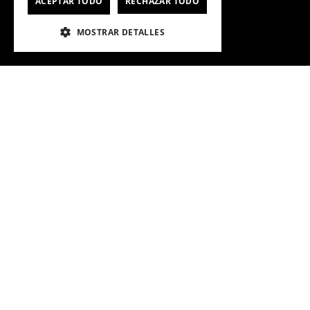
ACEPTAR TODO
RECHAZAR TODO
Sigues tu compra/Ver Boleta
MOSTRAR DETALLES
Gift Card
CyberDay
CyberMonday
Ver Boleta / Ticket de Cambio
CUENTA
LEGAL
CONOCE MÁS DE CROCS
Oficina: Av. Las Condes #11281 - Las Condes. © Forus S.A. 2026