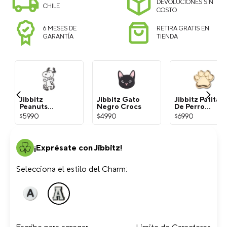
DEVOLUCIONES SIN
CHILE
COSTO
6 MESES DE
RETIRA GRATIS EN
GARANTÍA
TIENDA
Jibbitz
Jibbitz Gato
Jibbitz Patita
Peanuts
Negro Crocs
De Perro
Snoopy
Dorada Crocs
$
5990
$
4990
$
6990
Blanco Crocs
¡Exprésate con Jibbitz!
Selecciona el estilo del Charm: