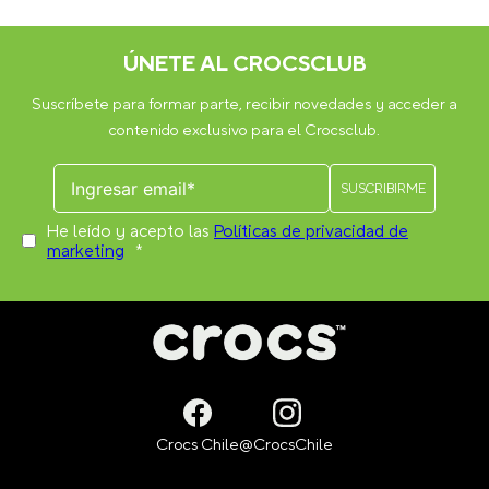
(26 en total por par). La cantidad puede variar dependiendo del
modelo.
Otros usuarios también compraron
JIBBITZ CONTROL DE JUEGO
JIBBITZ TELÉFONO MÓVIL
NEGRO CROCS
CROCS
$
4990
$
4990
VER PRODUCTO
VER PRODUCTO