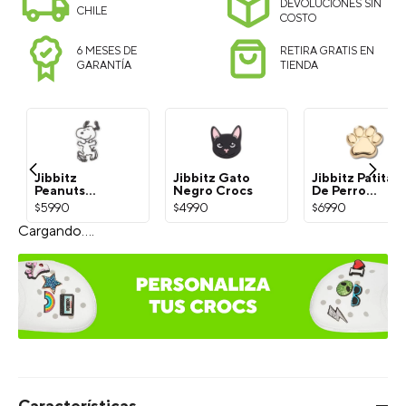
DEVOLUCIONES SIN
CHILE
COSTO
6 MESES DE
RETIRA GRATIS EN
GARANTÍA
TIENDA
Jibbitz
Jibbitz Gato
Jibbitz Patita
Peanuts
Negro Crocs
De Perro
Snoopy
Dorada Crocs
$
5990
$
4990
$
6990
Blanco Crocs
¡Exprésate con Jibbitz!
Selecciona el estilo del Charm: