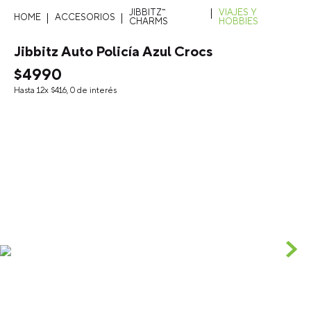
JIBBITZ™
VIAJES Y
ACCESORIOS
CHARMS
HOBBIES
Jibbitz Auto Policía Azul Crocs
$
4990
Hasta
12
x
$
416
,
0
de interés