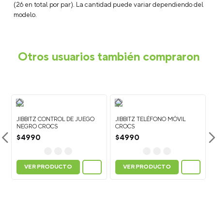
¿Qué son los Jibbitz™?
Los Jibbitz™ son charms o accesorios
decorativos que puedes colocar en tus Crocs para
personalizarlos y crear un look único. Están disponibles en una
gran variedad de colores, personajes, símbolos y estilos.
¿Cómo poner los Jibbitz™ en calzado Crocs?
Para colocar
un Jibbitz™, sujeta la parte superior del zapato con una mano y
presiona la base del charm a través del agujero del calzado
Crocs hasta que quede fijo.
¿Cómo quitar los Jibbitz™?
Para retirarlos, empuja
suavemente la base del Jibbitz™ desde el interior del zapato
hacia afuera mientras lo sujetas desde la parte superior.
¿Los Jibbitz™ sirven para todos los calzados Crocs?
Los
Jibbitz™ son compatibles con la mayoría de los modelos Crocs
que tienen perforaciones en la parte superior, como clogs
(zuecos), sandalias y algunos modelos de botas.
¿Cuántos Jibbitz™ caben en un calzado Crocs?
En el
modelo Classic Clog puedes colocar hasta 13 Jibbitz™ por zapato