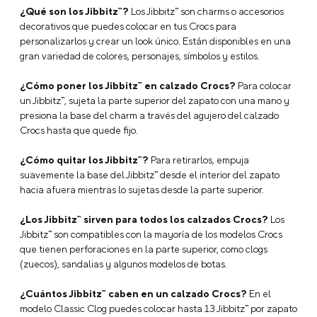
Características
Jibbitz Auto Policía Azul Crocs
Marca: Jibbitz
Modelo: Blue Police Car
Tipo: Charms
Tipo de Empaque: Unitario
Tipo de Ajuste: Sin ajuste
Ancho: 3
Alto: 3
Profundidad: 3
Composición: Simple pvc
Descripción
Preguntas Frecuentes