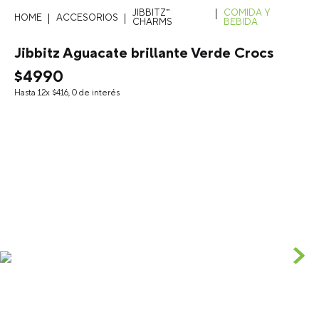
JIBBITZ™
COMIDA Y
ACCESORIOS
CHARMS
BEBIDA
Jibbitz Aguacate brillante Verde Crocs
$
4990
Hasta
12
x
$
416
,
0
de interés