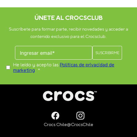
(26 en total por par). La cantidad puede variar dependiendo del
modelo.
Otros usuarios también compraron
-
40%
JIBBITZ SANDÍA ROJO CROCS
JIBBITZ BOTELLA DE COCA-
COLA CROCS
$
2990
$
4990
$
6990
VER PRODUCTO
VER PRODUCTO