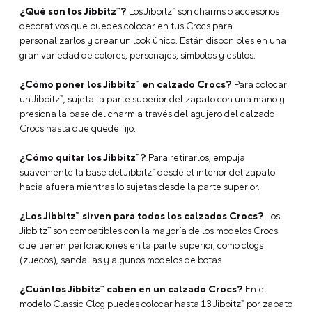
Características
Jibbitz Aguacate brillante Verde Crocs
Marca: Jibbitz
Tipo: Charms
Modelo: Bright Avocado
Tipo: Alimento
Licencia: No Aplica
Tipo de empaque: Unitario
Base: 1x PVC
Dimensiones: 27.7*19.1*12.1
Composición: 1X Pvc
Descripción
Preguntas Frecuentes