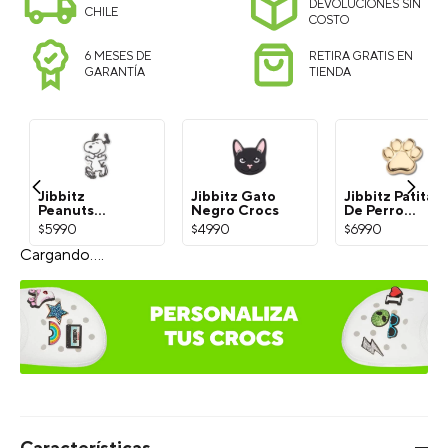
DEVOLUCIONES SIN
CHILE
COSTO
6 MESES DE
RETIRA GRATIS EN
GARANTÍA
TIENDA
Jibbitz
Jibbitz Gato
Jibbitz Patita
Peanuts
Negro Crocs
De Perro
Snoopy
Dorada Crocs
$
5990
$
4990
$
6990
Blanco Crocs
¡Exprésate con Jibbitz!
Selecciona el estilo del Charm: