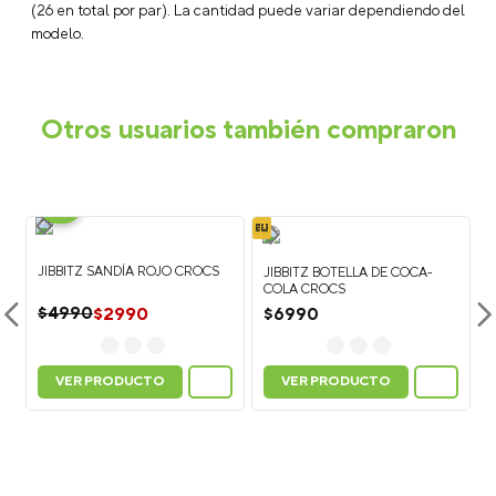
¿Qué son los Jibbitz™?
Los Jibbitz™ son charms o accesorios
decorativos que puedes colocar en tus Crocs para
personalizarlos y crear un look único. Están disponibles en una
gran variedad de colores, personajes, símbolos y estilos.
¿Cómo poner los Jibbitz™ en calzado Crocs?
Para colocar
un Jibbitz™, sujeta la parte superior del zapato con una mano y
presiona la base del charm a través del agujero del calzado
Crocs hasta que quede fijo.
¿Cómo quitar los Jibbitz™?
Para retirarlos, empuja
suavemente la base del Jibbitz™ desde el interior del zapato
hacia afuera mientras lo sujetas desde la parte superior.
¿Los Jibbitz™ sirven para todos los calzados Crocs?
Los
Jibbitz™ son compatibles con la mayoría de los modelos Crocs
que tienen perforaciones en la parte superior, como clogs
(zuecos), sandalias y algunos modelos de botas.
¿Cuántos Jibbitz™ caben en un calzado Crocs?
En el
modelo Classic Clog puedes colocar hasta 13 Jibbitz™ por zapato