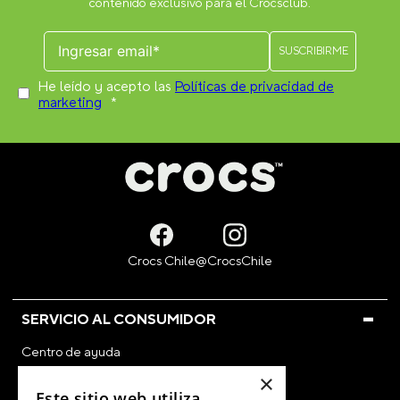
Otros usuarios también compraron
JIBBITZ TELÉFONO MÓVIL
JIBBITZ LAZO CON PERLAS
CROCS
CROCS
$
4990
$
6990
VER PRODUCTO
VER PRODUCTO
ÚNETE AL CROCSCLUB
×
Suscríbete para formar parte, recibir novedades y acceder a
Este sitio web utiliza