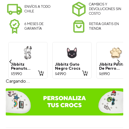
CAMBIOS Y
ENVÍOS A TODO
DEVOLUCIONES SIN
CHILE
COSTO
6 MESES DE
RETIRA GRATIS EN
GARANTÍA
TIENDA
Jibbitz
Jibbitz Gato
Jibbitz Patita
Peanuts
Negro Crocs
De Perro
Snoopy
Dorada Crocs
$
5990
$
4990
$
6990
Blanco Crocs
¡Exprésate con Jibbitz!
Selecciona el estilo del Charm: