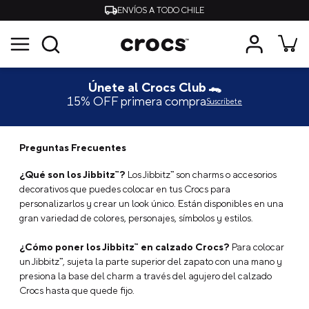
ENVÍOS A TODO CHILE
Únete al Crocs Club 🐊
15% OFF primera compra
Suscríbete
Preguntas Frecuentes
¿Qué son los Jibbitz™?
Los Jibbitz™ son charms o accesorios
decorativos que puedes colocar en tus Crocs para
personalizarlos y crear un look único. Están disponibles en una
gran variedad de colores, personajes, símbolos y estilos.
¿Cómo poner los Jibbitz™ en calzado Crocs?
Para colocar
un Jibbitz™, sujeta la parte superior del zapato con una mano y
presiona la base del charm a través del agujero del calzado
Crocs hasta que quede fijo.