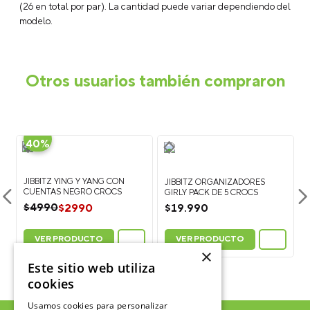
(26 en total por par). La cantidad puede variar dependiendo del
modelo.
Otros usuarios también compraron
-
40%
E
JIBBITZ YING Y YANG CON
JIBBITZ ORGANIZADORES
CUENTAS NEGRO CROCS
GIRLY PACK DE 5 CROCS
$
2990
$
4990
$
19
.
990
VER PRODUCTO
VER PRODUCTO
×
Este sitio web utiliza
cookies
Usamos cookies para personalizar