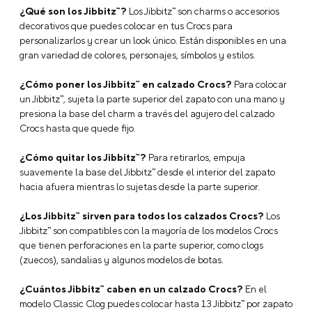
¿Qué son los Jibbitz™?
Los Jibbitz™ son charms o accesorios
decorativos que puedes colocar en tus Crocs para
personalizarlos y crear un look único. Están disponibles en una
gran variedad de colores, personajes, símbolos y estilos.
¿Cómo poner los Jibbitz™ en calzado Crocs?
Para colocar
un Jibbitz™, sujeta la parte superior del zapato con una mano y
presiona la base del charm a través del agujero del calzado
Crocs hasta que quede fijo.
¿Cómo quitar los Jibbitz™?
Para retirarlos, empuja
suavemente la base del Jibbitz™ desde el interior del zapato
hacia afuera mientras lo sujetas desde la parte superior.
¿Los Jibbitz™ sirven para todos los calzados Crocs?
Los
Jibbitz™ son compatibles con la mayoría de los modelos Crocs
que tienen perforaciones en la parte superior, como clogs
(zuecos), sandalias y algunos modelos de botas.
¿Cuántos Jibbitz™ caben en un calzado Crocs?
En el
modelo Classic Clog puedes colocar hasta 13 Jibbitz™ por zapato