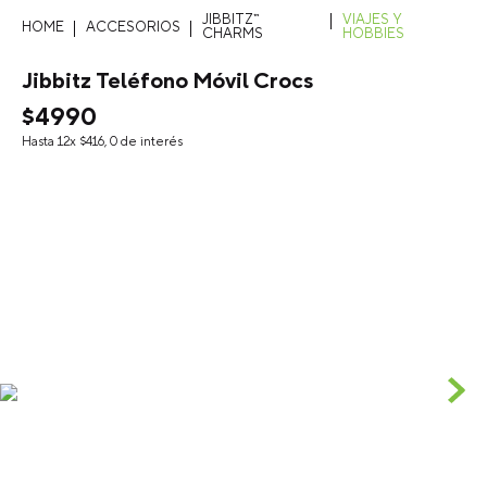
JIBBITZ™
VIAJES Y
ACCESORIOS
CHARMS
HOBBIES
Jibbitz Teléfono Móvil Crocs
$
4990
Hasta
12
x
$
416
,
0
de interés