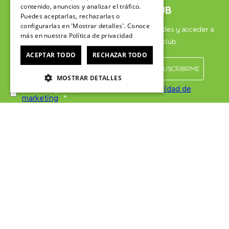
contenido, anuncios y analizar el tráfico.
ÚNETE AL CROCSCLUB
Puedes aceptarlas, rechazarlas o
configurarlas en 'Mostrar detalles'. Conoce
Suscríbete para formar parte, recibir novedades y acceder a
más en nuestra
Política de privacidad
contenido exclusivo para el Crocsclub.
ACEPTAR TODO
RECHAZAR TODO
MOSTRAR DETALLES
He leído y acepto las
Políticas de privacidad de
marketing
*
SERVICIO AL CONSUMIDOR