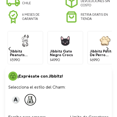
DEVOLUCIONES SIN
CHILE
COSTO
6 MESES DE
RETIRA GRATIS EN
GARANTÍA
TIENDA
Jibbitz
Jibbitz Gato
Jibbitz Patita
Peanuts
Negro Crocs
De Perro
Snoopy
Dorada Crocs
$
5990
$
4990
$
6990
Blanco Crocs
¡Exprésate con Jibbitz!
Selecciona el estilo del Charm: