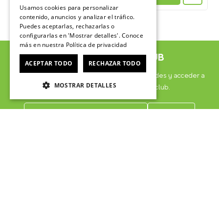
Usamos cookies para personalizar
contenido, anuncios y analizar el tráfico.
Puedes aceptarlas, rechazarlas o
configurarlas en 'Mostrar detalles'. Conoce
más en nuestra
Política de privacidad
ÚNETE AL CROCSCLUB
ACEPTAR TODO
RECHAZAR TODO
Suscríbete para formar parte, recibir novedades y acceder a
MOSTRAR DETALLES
contenido exclusivo para el Crocsclub.
He leído y acepto las
Políticas de privacidad de
marketing
*