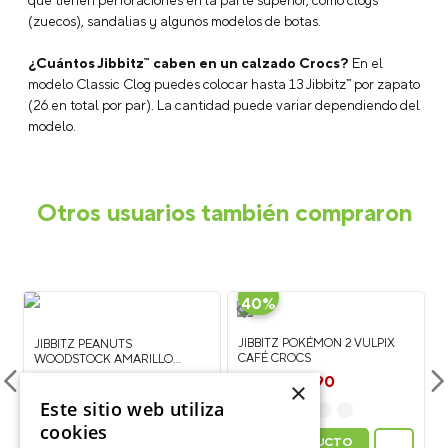
que tienen perforaciones en la parte superior, como clogs
(zuecos), sandalias y algunos modelos de botas.
¿Cuántos Jibbitz™ caben en un calzado Crocs?
En el
modelo Classic Clog puedes colocar hasta 13 Jibbitz™ por zapato
(26 en total por par). La cantidad puede variar dependiendo del
modelo.
Otros usuarios también compraron
-
40%
JIBBITZ POKÉMON 2 VULPIX
N
CAFÉ CROCS
JIBBITZ PEANUTS
WOODSTOCK AMARILLO
$
3590
$
5990
×
CROCS
$
5990
Este sitio web utiliza
cookies
VER PRODUCTO
VER PRODUCTO