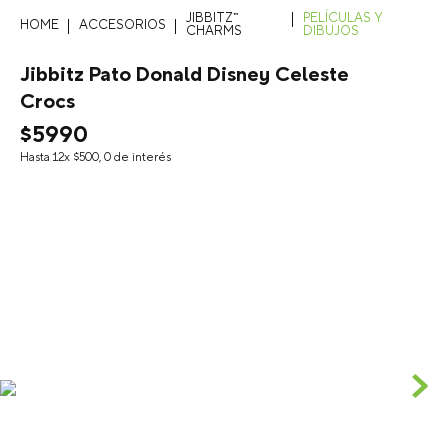
JIBBITZ™
PELÍCULAS Y
ACCESORIOS
CHARMS
DIBUJOS
Jibbitz Pato Donald Disney Celeste
Crocs
$
5990
Hasta
12
x
$
500
,
0
de interés