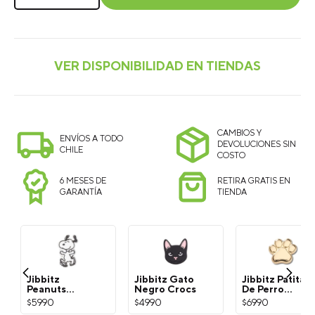
CAMBIOS Y
ENVÍOS A TODO
DEVOLUCIONES SIN
CHILE
COSTO
6 MESES DE
RETIRA GRATIS EN
GARANTÍA
TIENDA
Jibbitz
Jibbitz Gato
Jibbitz Patita
Peanuts
Negro Crocs
De Perro
Snoopy
Dorada Crocs
$
5990
$
4990
$
6990
Blanco Crocs