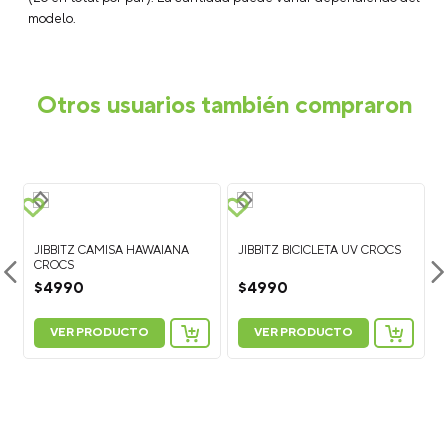
Tipo de empaque: Unitario
Descripción
Preguntas Frecuentes
¿Qué son los Jibbitz™?
Los Jibbitz™ son charms o accesorios
decorativos que puedes colocar en tus Crocs para
personalizarlos y crear un look único. Están disponibles en una
gran variedad de colores, personajes, símbolos y estilos.
¿Cómo poner los Jibbitz™ en calzado Crocs?
Para colocar
un Jibbitz™, sujeta la parte superior del zapato con una mano y
presiona la base del charm a través del agujero del calzado
Crocs hasta que quede fijo.
¿Cómo quitar los Jibbitz™?
Para retirarlos, empuja
suavemente la base del Jibbitz™ desde el interior del zapato
hacia afuera mientras lo sujetas desde la parte superior.