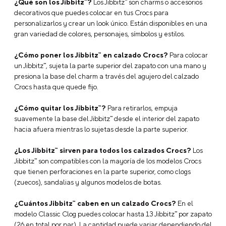
Características
Jibbitz Bandera Del Ecuador Blanco Crocs
Marca: Jibbitz
Modelo: Ecuador Flag
Franquicia: Country Symbol
Licencia: No aplica
Tamaño Charm: Regular
Dimensiones: 17.4*12.7*11.8