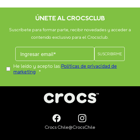
¿Los Jibbitz™ sirven para todos los calzados Crocs?
Los
Jibbitz™ son compatibles con la mayoría de los modelos Crocs
que tienen perforaciones en la parte superior, como clogs
(zuecos), sandalias y algunos modelos de botas.
¿Cuántos Jibbitz™ caben en un calzado Crocs?
En el
modelo Classic Clog puedes colocar hasta 13 Jibbitz™ por zapato
(26 en total por par). La cantidad puede variar dependiendo del
modelo.
Otros usuarios también compraron
JIBBITZ CAMISA HAWAIANA
JIBBITZ BICICLETA UV CROCS
CROCS