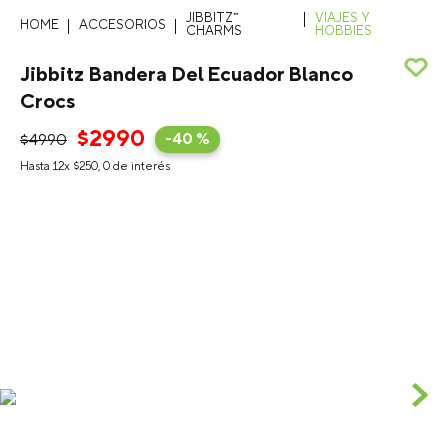
JIBBITZ™
VIAJES Y
ACCESORIOS
CHARMS
HOBBIES
Jibbitz Bandera Del Ecuador Blanco
Crocs
$
2990
$
4990
-
40 %
Hasta
12
x
$
250
,
0
de interés