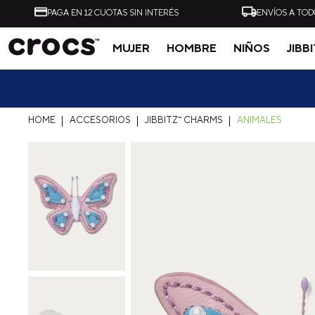
PAGA EN 12 CUOTAS SIN INTERÉS
ENVÍOS A TOD
MUJER
HOMBRE
NIÑOS
JIBB
Tal vez te interese
ACCESORIOS
JIBBITZ™ CHARMS
ANIMALES
-
40%
ZUECO UNISEX ALL
ZUECO UNISEX CLASSI
TERRAIN CLOG AZUL
CLOG NEGRO CROCS
CROCS
$
54
.
990
$
32
.
990
$
49
.
990