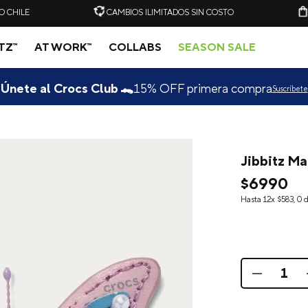
O CHILE
CAMBIOS ILIMITADOS SIN COSTO
ITZ™
AT WORK™
COLLABS
SEASON SALE
Únete al Crocs Club 🐊
15% OFF primera compra
Suscríbete
Jibbitz M
-
20%
-
20%
$
6990
Hasta
12
x
$
583
,
0
d
C
ZUECO UNISEX CLASSIC
ZUECO UNISEX CLASSIC
CLOG VERDE CLARO
CLOG AZUL ELÉCTRICO
CROCS
CROCS
$
49
.
990
$
39
.
990
$
49
.
990
$
39
.
909