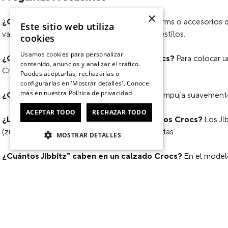
×
¿Qué son los Jibbitz™?
Los Jibbitz™ son charms o accesorios d
Este sitio web utiliza
variedad de colores, personajes, símbolos y estilos.
cookies
Usamos cookies para personalizar
¿Cómo poner los Jibbitz™ en calzado Crocs?
Para colocar u
contenido, anuncios y analizar el tráfico.
Crocs hasta que quede fijo.
Puedes aceptarlas, rechazarlas o
configurarlas en 'Mostrar detalles'. Conoce
más en nuestra
Política de privacidad
¿Cómo quitar los Jibbitz™?
Para retirarlos, empuja suavemente 
ACEPTAR TODO
RECHAZAR TODO
¿Los Jibbitz™ sirven para todos los calzados Crocs?
Los Ji
(zuecos), sandalias y algunos modelos de botas.
MOSTRAR DETALLES
¿Cuántos Jibbitz™ caben en un calzado Crocs?
En el modelo
modelo.