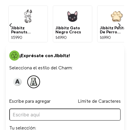
Jibbitz
Jibbitz Gato
Jibbitz Patita
Peanuts
Negro Crocs
De Perro
Snoopy
Dorada Crocs
$
5990
$
4990
$
6990
Blanco Crocs
¡Exprésate con Jibbitz!
Selecciona el estilo del Charm:
Escribe para agregar
Limite de Caracteres
Tu selección: