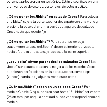
personalizarlos y crear un look único. Están disponibles en una
gran variedad de colores, personajes, símbolos y estilos.
¿Cómo poner los Jibbitz™ en calzado Crocs?
Para colocar
un Jibbitz™, sujeta la parte superior del zapato con una mano y
presiona la base del charm a través del agujero del calzado
Crocs hasta que quede fijo.
¿Cómo quitar los Jibbitz™?
Para retirarlos, empuja
suavemente la base del Jibbitz™ desde el interior del zapato
hacia afuera mientras lo sujetas desde la parte superior.
¿Los Jibbitz™ sirven para todos los calzados Crocs?
Los
Jibbitz™ son compatibles con la mayoría de los modelos Crocs
que tienen perforaciones en la parte superior, como clogs
(zuecos), sandalias y algunos modelos de botas.
¿Cuántos Jibbitz™ caben en un calzado Crocs?
En el
modelo Classic Clog puedes colocar hasta 13 Jibbitz™ por zapato
(26 en total por par). La cantidad puede variar dependiendo del
modelo.