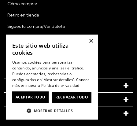
Cómo comprar
Retiro en tienda
Sigues tu compra/Ver Boleta
Gift Card
×
Este sitio web utiliza
CyberDay
cookies
CyberMonday
Usamos cookies para personalizar
contenido, anuncios y analizar el tráfico.
Ver Boleta / Ticket de Cambio
Puedes aceptarlas, rechazarlas o
configurarlas en 'Mostrar detalles'. Conoce
CUENTA
más en nuestra
Política de privacidad
ACEPTAR TODO
RECHAZAR TODO
LEGAL
MOSTRAR DETALLES
CONOCE MÁS DE CROCS