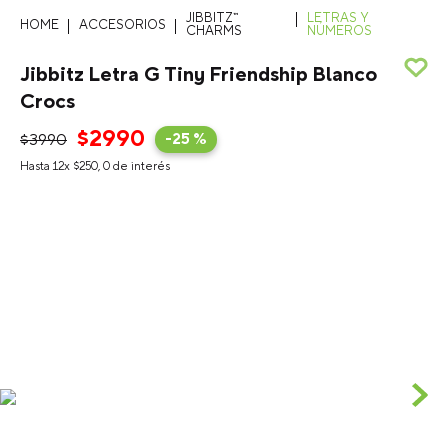
JIBBITZ™
LETRAS Y
ACCESORIOS
CHARMS
NÚMEROS
Jibbitz Letra G Tiny Friendship Blanco
Crocs
$
2990
$
3990
-
25 %
Hasta
12
x
$
250
,
0
de interés