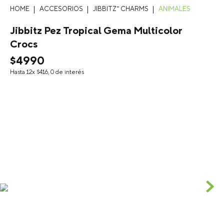
ACCESORIOS
JIBBITZ™ CHARMS
ANIMALES
Jibbitz Pez Tropical Gema Multicolor
Crocs
$
4990
Hasta
12
x
$
416
,
0
de interés