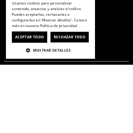
Usamos cookies para personalizar
contenido, anuncios y analizar el tráfico.
Puedes aceptarlas, rechazarlas o
configurarlas en 'Mostrar detalles'. Conoce
He leído y acepto las
Políticas de privacidad de
más en nuestra
Política de privacidad
marketing
*
ACEPTAR TODO
RECHAZAR TODO
MOSTRAR DETALLES
SERVICIO AL CONSUMIDOR
Centro de ayuda
Cómo comprar
Retiro en tienda