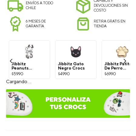
CAMBIOS Y
ENVÍOS A TODO
DEVOLUCIONES SIN
CHILE
COSTO
6 MESES DE
RETIRA GRATIS EN
GARANTÍA
TIENDA
Jibbitz
Jibbitz Gato
Jibbitz Patita
Peanuts
Negro Crocs
De Perro
Snoopy
Dorada Crocs
$
5990
$
4990
$
6990
Blanco Crocs
¡Exprésate con Jibbitz!
Selecciona el estilo del Charm: