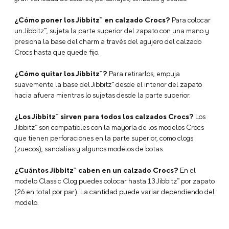
Características
Jibbitz Pez Tropical Gema Multicolor Crocs
Marca: Jibbitz
Tipo:Charms
Modelo: Jibbitz pes tropical Gema
Tamaño Charm: Regular
Tipo de Empaque: Unitario
Descripción
Preguntas Frecuentes
¿Qué son los Jibbitz™?
Los Jibbitz™ son charms o accesorios
decorativos que puedes colocar en tus Crocs para
personalizarlos y crear un look único. Están disponibles en una
gran variedad de colores, personajes, símbolos y estilos.