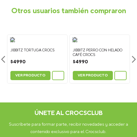
¿Cómo poner los Jibbitz™ en calzado Crocs?
Para colocar
un Jibbitz™, sujeta la parte superior del zapato con una mano y
presiona la base del charm a través del agujero del calzado
Crocs hasta que quede fijo.
¿Cómo quitar los Jibbitz™?
Para retirarlos, empuja
suavemente la base del Jibbitz™ desde el interior del zapato
hacia afuera mientras lo sujetas desde la parte superior.
¿Los Jibbitz™ sirven para todos los calzados Crocs?
Los
Jibbitz™ son compatibles con la mayoría de los modelos Crocs
que tienen perforaciones en la parte superior, como clogs
(zuecos), sandalias y algunos modelos de botas.
¿Cuántos Jibbitz™ caben en un calzado Crocs?
En el
modelo Classic Clog puedes colocar hasta 13 Jibbitz™ por zapato
(26 en total por par). La cantidad puede variar dependiendo del
modelo.