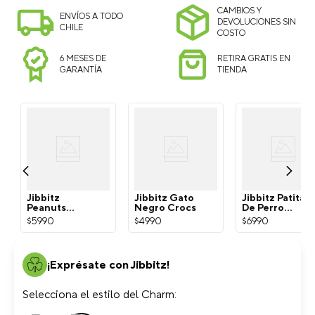
CAMBIOS Y
ENVÍOS A TODO
DEVOLUCIONES SIN
CHILE
COSTO
6 MESES DE
RETIRA GRATIS EN
GARANTÍA
TIENDA
Jibbitz
Jibbitz Gato
Jibbitz Patita
Peanuts
Negro Crocs
De Perro
Snoopy
Dorada Crocs
$
5990
$
4990
$
6990
Blanco Crocs
¡Exprésate con Jibbitz!
Selecciona el estilo del Charm: