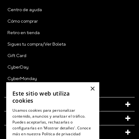
Centro de ayuda
Cómo comprar
Retiro en tienda
Sigues tu compra/Ver Boleta
Gift Card
CyberDay
CyberMonday
×
Ver Boleta / Ticket de Cambio
Este sitio web utiliza
cookies
CUENTA
Usamos cookies para personalizar
contenido, anuncios y analizar el tráfico.
LEGAL
Puedes aceptarlas, rechazarlas o
configurarlas en 'Mostrar detalles'. Conoce
CONOCE MÁS DE CROCS
más en nuestra
Política de privacidad