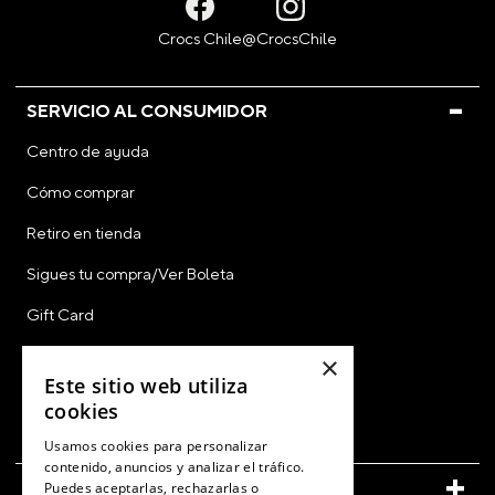
SERVICIO AL CONSUMIDOR
Centro de ayuda
Cómo comprar
Retiro en tienda
Sigues tu compra/Ver Boleta
Gift Card
CyberDay
×
Este sitio web utiliza
CyberMonday
cookies
Ver Boleta / Ticket de Cambio
Usamos cookies para personalizar
contenido, anuncios y analizar el tráfico.
CUENTA
Puedes aceptarlas, rechazarlas o