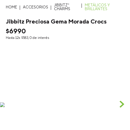
JIBBITZ™
METÁLICOS Y
ACCESORIOS
CHARMS
BRILLANTES
Jibbitz Preciosa Gema Morada Crocs
$
6990
Hasta
12
x
$
583
,
0
de interés