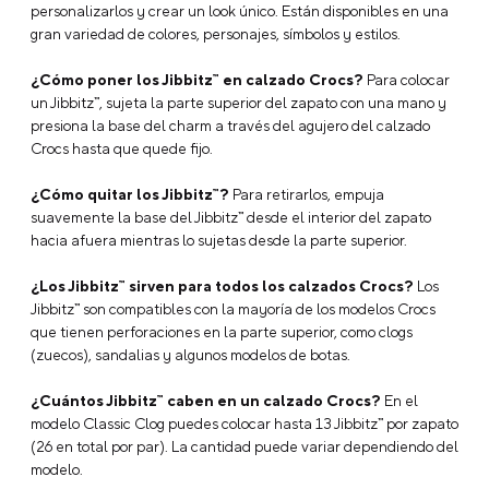
personalizarlos y crear un look único. Están disponibles en una
gran variedad de colores, personajes, símbolos y estilos.
¿Cómo poner los Jibbitz™ en calzado Crocs?
Para colocar
un Jibbitz™, sujeta la parte superior del zapato con una mano y
presiona la base del charm a través del agujero del calzado
Crocs hasta que quede fijo.
¿Cómo quitar los Jibbitz™?
Para retirarlos, empuja
suavemente la base del Jibbitz™ desde el interior del zapato
hacia afuera mientras lo sujetas desde la parte superior.
¿Los Jibbitz™ sirven para todos los calzados Crocs?
Los
Jibbitz™ son compatibles con la mayoría de los modelos Crocs
que tienen perforaciones en la parte superior, como clogs
(zuecos), sandalias y algunos modelos de botas.
¿Cuántos Jibbitz™ caben en un calzado Crocs?
En el
modelo Classic Clog puedes colocar hasta 13 Jibbitz™ por zapato
(26 en total por par). La cantidad puede variar dependiendo del
modelo.