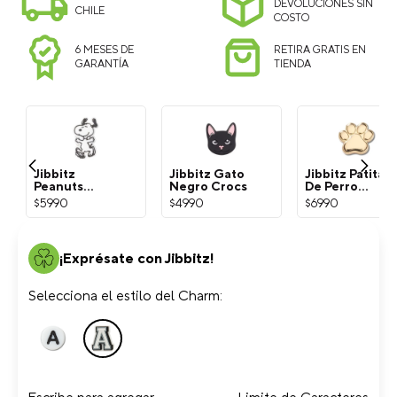
DEVOLUCIONES SIN
CHILE
COSTO
6 MESES DE
RETIRA GRATIS EN
GARANTÍA
TIENDA
Jibbitz
Jibbitz Gato
Jibbitz Patita
Peanuts
Negro Crocs
De Perro
Snoopy
Dorada Crocs
$
5990
$
4990
$
6990
Blanco Crocs
¡Exprésate con Jibbitz!
Selecciona el estilo del Charm: