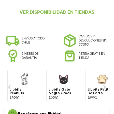
CAMBIOS Y
ENVÍOS A TODO
DEVOLUCIONES SIN
CHILE
COSTO
6 MESES DE
RETIRA GRATIS EN
GARANTÍA
TIENDA
Jibbitz
Jibbitz Gato
Jibbitz Patita
Peanuts
Negro Crocs
De Perro
Snoopy
Dorada Crocs
$
5990
$
4990
$
6990
Blanco Crocs
¡Exprésate con Jibbitz!