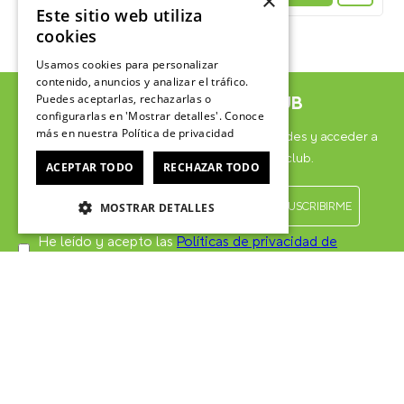
×
Este sitio web utiliza
cookies
Usamos cookies para personalizar
contenido, anuncios y analizar el tráfico.
Puedes aceptarlas, rechazarlas o
ÚNETE AL CROCSCLUB
configurarlas en 'Mostrar detalles'. Conoce
más en nuestra
Política de privacidad
Suscríbete para formar parte, recibir novedades y acceder a
contenido exclusivo para el Crocsclub.
ACEPTAR TODO
RECHAZAR TODO
MOSTRAR DETALLES
He leído y acepto las
Políticas de privacidad de
marketing
*