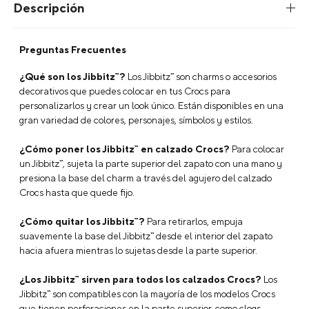
Descripción
Preguntas Frecuentes
¿Qué son los Jibbitz™?
Los Jibbitz™ son charms o accesorios
decorativos que puedes colocar en tus Crocs para
personalizarlos y crear un look único. Están disponibles en una
gran variedad de colores, personajes, símbolos y estilos.
¿Cómo poner los Jibbitz™ en calzado Crocs?
Para colocar
un Jibbitz™, sujeta la parte superior del zapato con una mano y
presiona la base del charm a través del agujero del calzado
Crocs hasta que quede fijo.
¿Cómo quitar los Jibbitz™?
Para retirarlos, empuja
suavemente la base del Jibbitz™ desde el interior del zapato
hacia afuera mientras lo sujetas desde la parte superior.
¿Los Jibbitz™ sirven para todos los calzados Crocs?
Los
Jibbitz™ son compatibles con la mayoría de los modelos Crocs
que tienen perforaciones en la parte superior, como clogs