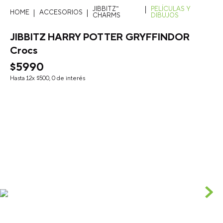
JIBBITZ™
PELÍCULAS Y
ACCESORIOS
CHARMS
DIBUJOS
JIBBITZ HARRY POTTER GRYFFINDOR
Crocs
$
5990
Hasta
12
x
$
500
,
0
de interés