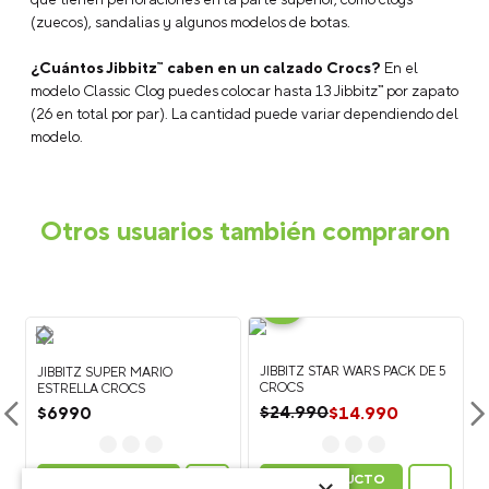
(zuecos), sandalias y algunos modelos de botas.
¿Cuántos Jibbitz™ caben en un calzado Crocs?
En el
modelo Classic Clog puedes colocar hasta 13 Jibbitz™ por zapato
(26 en total por par). La cantidad puede variar dependiendo del
modelo.
Otros usuarios también compraron
-
40%
JIBBITZ STAR WARS PACK DE 5
JIBBITZ SUPER MARIO
E
CROCS
ESTRELLA CROCS
$
14
.
990
$
24
.
990
$
6990
VER PRODUCTO
VER PRODUCTO