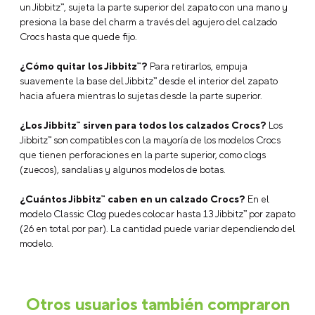
un Jibbitz™, sujeta la parte superior del zapato con una mano y
presiona la base del charm a través del agujero del calzado
Crocs hasta que quede fijo.
¿Cómo quitar los Jibbitz™?
Para retirarlos, empuja
suavemente la base del Jibbitz™ desde el interior del zapato
hacia afuera mientras lo sujetas desde la parte superior.
¿Los Jibbitz™ sirven para todos los calzados Crocs?
Los
Jibbitz™ son compatibles con la mayoría de los modelos Crocs
que tienen perforaciones en la parte superior, como clogs
(zuecos), sandalias y algunos modelos de botas.
¿Cuántos Jibbitz™ caben en un calzado Crocs?
En el
modelo Classic Clog puedes colocar hasta 13 Jibbitz™ por zapato
(26 en total por par). La cantidad puede variar dependiendo del
modelo.
Otros usuarios también compraron