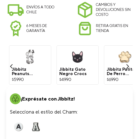
CAMBIOS Y
ENVÍOS A TODO
DEVOLUCIONES SIN
CHILE
COSTO
6 MESES DE
RETIRA GRATIS EN
GARANTÍA
TIENDA
Jibbitz
Jibbitz Gato
Jibbitz Patita
Peanuts
Negro Crocs
De Perro
Snoopy
Dorada Crocs
$
5990
$
4990
$
6990
Blanco Crocs
¡Exprésate con Jibbitz!
Selecciona el estilo del Charm: