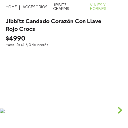
JIBBITZ™
VIAJES Y
ACCESORIOS
CHARMS
HOBBIES
Jibbitz Candado Corazón Con Llave
Rojo Crocs
$
4990
Hasta
12
x
$
416
,
0
de interés