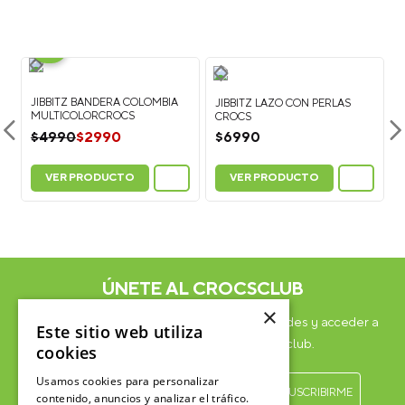
-
40%
JIBBITZ BANDERA COLOMBIA
MULTICOLORCROCS
JIBBITZ LAZO CON PERLAS
$
2990
CROCS
$
4990
$
6990
VER PRODUCTO
VER PRODUCTO
ÚNETE AL CROCSCLUB
×
Suscríbete para formar parte, recibir novedades y acceder a
Este sitio web utiliza
contenido exclusivo para el Crocsclub.
cookies
Usamos cookies para personalizar
contenido, anuncios y analizar el tráfico.